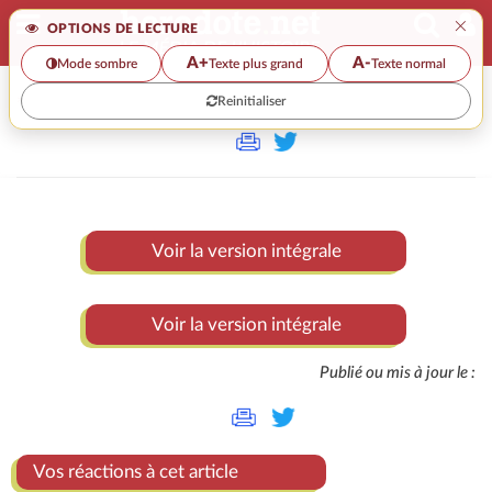
×
OPTIONS DE LECTURE
A+
A-
Mode sombre
Texte plus grand
Texte normal
Reinitialiser
>
Voir la version intégrale
Voir la version intégrale
Publié ou mis à jour le :
Vos réactions à cet article