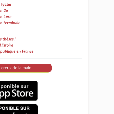
u lycée
en 2e
en 1ère
 en terminale
 thèses !
Histoire
n publique en France
u creux de la main