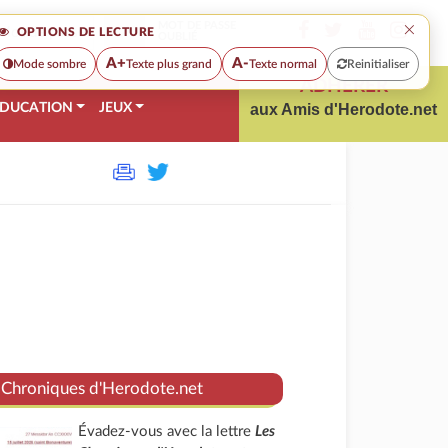
×
MOT DE PASSE
OPTIONS DE LECTURE
OUBLIÉ
A+
A-
Mode sombre
Texte plus grand
Texte normal
Reinitialiser
ADHÉRER
DUCATION
JEUX
aux Amis d'Herodote.net
 Chroniques d'Herodote.net
Évadez-vous avec la lettre
Les