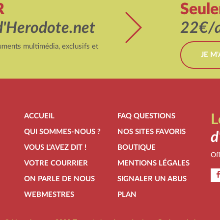
R
Seul
d'Herodote.net
22€/a
ments multimédia, exclusifs et
JE M
ACCUEIL
FAQ QUESTIONS
L
QUI SOMMES-NOUS ?
NOS SITES FAVORIS
d
VOUS L'AVEZ DIT !
BOUTIQUE
Off
VOTRE COURRIER
MENTIONS LÉGALES
ON PARLE DE NOUS
SIGNALER UN ABUS
WEBMESTRES
PLAN