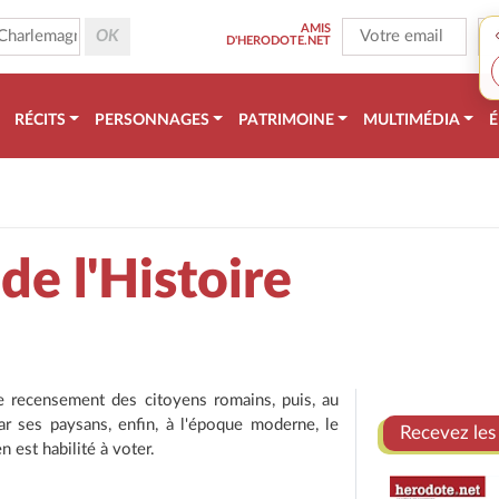
AMIS
D'HERODOTE.NET
RÉCITS
PERSONNAGES
PATRIMOINE
MULTIMÉDIA
É
de l'Histoire
 le recensement des citoyens romains, puis, au
 ses paysans, enfin, à l'époque moderne, le
Recevez les
 est habilité à voter.