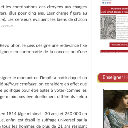
 et les contributions des citoyens aux charges
eurs
, élus pour cinq ans. Leur charge figure au
um
). Les censeurs évaluent les biens de chacun
e
census
.
Révolution, le
cens
désigne une redevance fixe
eigneur en contrepartie de la concession d'une
Enseigner l'
signer le montant de l'impôt à partir duquel un
elé
suffrage censitaire
, on considère en effet que
e politique pour être aptes à voter (comme les
n âge minimums éventuellement différents selon
 en 1814 (âge minimal : 30 ans) et 250 000 en
, enfin, est établi le suffrage universel par la
 à tous les hommes de plus de 21 ans résidant