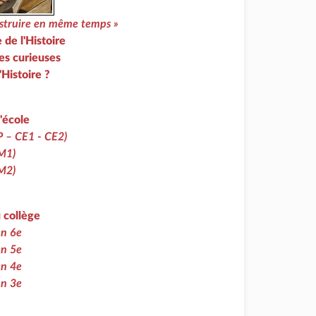
instruire en même temps »
 de l'Histoire
s curieuses
'Histoire ?
l'école
P – CE1 - CE2)
CM1)
CM2)
u collège
en 6e
en 5e
en 4e
en 3e