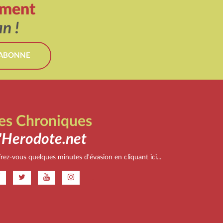
ement
n !
'ABONNE
es Chroniques
'Herodote.net
rez-vous quelques minutes d'évasion en cliquant ici...
.