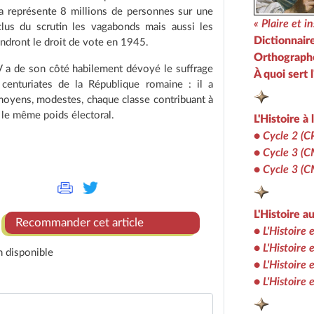
 représente 8 millions de personnes sur une
« Plaire et 
clus du scrutin les vagabonds mais aussi les
Dictionnaire
ndront le droit de vote en 1945.
Orthographe
V a de son côté habilement dévoyé le suffrage
À quoi sert l
 centuriates de la République romaine : il a
, moyens, modestes, chaque classe contribuant à
s le même poids électoral.
L'Histoire à 
•
Cycle 2 (C
•
Cycle 3 (
•
Cycle 3 (
L'Histoire a
Recommander cet article
•
L'Histoire 
•
L'Histoire 
n disponible
•
L'Histoire 
•
L'Histoire 