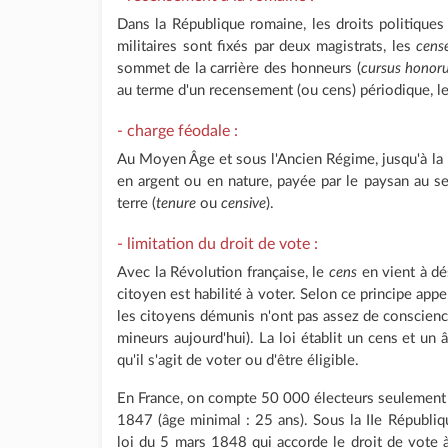
Dans la République romaine, les droits politiques
militaires sont fixés par deux magistrats, les
cens
sommet de la carrière des honneurs (
cursus honor
au terme d'un recensement (ou cens) périodique, l
- charge féodale :
Au Moyen Âge et sous l'Ancien Régime, jusqu'à la 
en argent ou en nature, payée par le paysan au s
terre (
tenure
ou
censive
).
- limitation du droit de vote :
Avec la Révolution française, le
cens
en vient à dé
citoyen est habilité à voter. Selon ce principe app
les citoyens démunis n'ont pas assez de conscienc
mineurs aujourd'hui). La loi établit un cens et u
qu'il s'agit de voter ou d'être éligible.
En France, on compte 50 000 électeurs seulement
1847 (âge minimal : 25 ans). Sous la IIe République
loi du 5 mars 1848 qui accorde le droit de vote