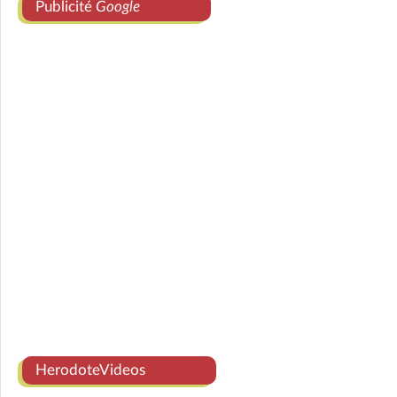
Publicité
Google
HerodoteVideos