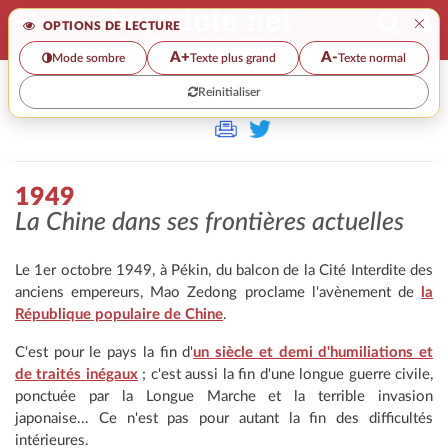
×
OPTIONS DE LECTURE
A+
A-
Mode sombre
Texte plus grand
Texte normal
Reinitialiser
>
1949
La Chine dans ses frontières actuelles
Le 1er octobre 1949, à Pékin, du balcon de la Cité Interdite des
anciens empereurs, Mao Zedong proclame l'avènement de
la
République populaire de Chine
.
C'est pour le pays la fin d'
un siècle et demi d'humiliations et
de traités inégaux
; c'est aussi la fin d'une longue guerre civile,
ponctuée par la Longue Marche et la terrible invasion
japonaise... Ce n'est pas pour autant la fin des difficultés
intérieures.