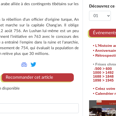
rabe alliée à des contingents tibétains sur les
Découvrez ce q
la rébellion d'un officier d'origine turque, An
t marche sur la capitale Chang'an. Il oblige
e 12 août 756. An Lushan lui-même est un peu
Événement
ennent l'initiative en 763 avec le concours des
 entraîné l'empire dans la ruine et l'anarchie,
• L'Histoire a
ensement de 754, qui évaluait la population de
• Anniversai
en relève plus que 30 millions.
• Rétrospect
• Frises chr
-500 > 600
1000 > 1492
1688 > 1848
Recommander cet article
1898 > 1945
n disponible
• Créez votre 
• Calendrier 