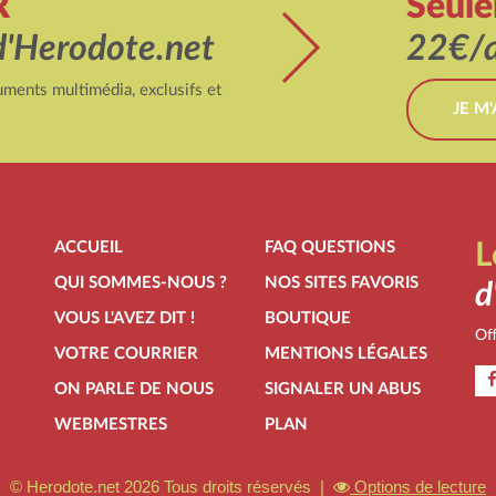
R
Seul
d'Herodote.net
22€/a
ments multimédia, exclusifs et
JE M
ACCUEIL
FAQ QUESTIONS
L
QUI SOMMES-NOUS ?
NOS SITES FAVORIS
d
VOUS L'AVEZ DIT !
BOUTIQUE
Off
VOTRE COURRIER
MENTIONS LÉGALES
ON PARLE DE NOUS
SIGNALER UN ABUS
WEBMESTRES
PLAN
© Herodote.net 2026 Tous droits réservés |
Options de lecture