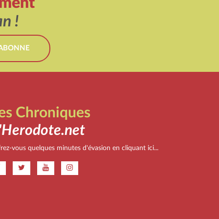
ement
n !
'ABONNE
es Chroniques
'Herodote.net
rez-vous quelques minutes d'évasion en cliquant ici...
.