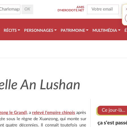
AMIS
D'HERODOTE.NET
RÉCITS
PERSONNAGES
PATRIMOINE
MULTIMÉDIA
É
elle An Lushan
Ce jour-là...
izong le Grand)
, a
relevé l'empire chinois
après
pogée sous le règne de Xuanzong, qui monte sur
ça s'est pass
t quatre décennies. Il connaît toutefois une