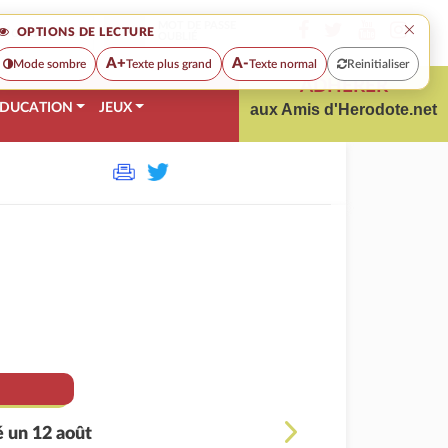
×
MOT DE PASSE
OPTIONS DE LECTURE
OUBLIÉ
A+
A-
Mode sombre
Texte plus grand
Texte normal
Reinitialiser
ADHÉRER
DUCATION
JEUX
aux Amis d'Herodote.net
é un 12 août