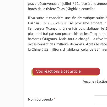
grave déconvenue en juillet 751, face à une armée a
bords de la rivière Talas (Kirghizie actuelle).
Il va surtout connaître une fin dramatique suite à 
Lushan. En 755, celui-ci se proclame empereur e
l'empereur Xuanzong à s'enfuir puis abdiquer l
plus tard tué par son propre fils et les Tang repr
barbares Ouïgours. Mais tout a changé. La révolte a
occasionnant des millions de morts. Après le rec
la Chine à 52 millions d'habitants, celui de 834 n'
Vos réactions à cet article
Aucune réactio
Nom ou pseudo
*