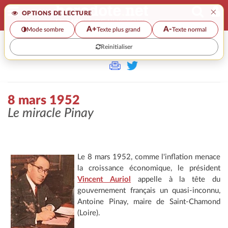
×
OPTIONS DE LECTURE
A+
A-
Mode sombre
Texte plus grand
Texte normal
Reinitialiser
>>
8 MARS 1952
8 mars 1952
Le miracle Pinay
Le 8 mars 1952, comme l'inflation menace
la croissance économique, le président
Vincent Auriol
appelle à la tête du
gouvernement français un quasi-inconnu,
Antoine Pinay, maire de Saint-Chamond
(Loire).