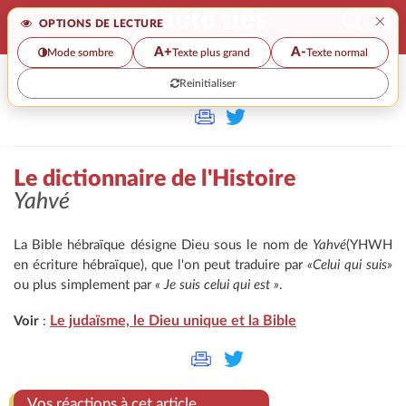
×
OPTIONS DE LECTURE
A+
A-
Mode sombre
Texte plus grand
Texte normal
Reinitialiser
>>
LE DICTIONNAIRE DE L'HISTOIRE
Le dictionnaire de l'Histoire
Yahvé
La Bible hébraïque désigne Dieu sous le nom de
Yahvé
(YHWH
en écriture hébraïque), que l'on peut traduire par
«Celui qui suis»
ou plus simplement par
« Je suis celui qui est »
.
Le judaïsme, le Dieu unique et la Bible
Voir
:
Vos réactions à cet article