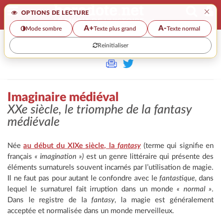
×
OPTIONS DE LECTURE
A+
A-
Mode sombre
Texte plus grand
Texte normal
Reinitialiser
>>
IMAGINAIRE MÉDIÉVAL
Imaginaire médiéval
XXe siècle, le triomphe de la fantasy
médiévale
Née
au début du XIXe siècle, la
fantasy
(terme qui signifie en
français
« imagination »)
est un genre littéraire qui présente des
éléments surnaturels souvent incarnés par l’utilisation de magie.
Il ne faut pas pour autant le confondre avec le
fantastique
, dans
lequel le surnaturel fait irruption dans un monde
« normal »
.
Dans le registre de la
fantasy
, la magie est généralement
acceptée et normalisée dans un monde merveilleux.