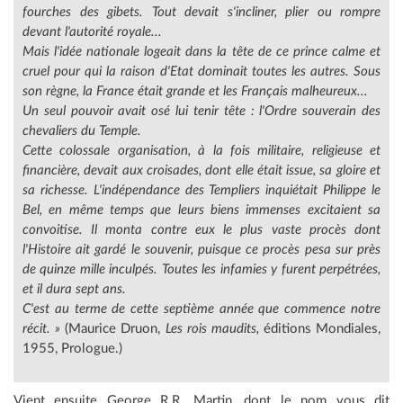
fourches des gibets. Tout devait s'incliner, plier ou rompre
devant l'autorité royale...
Mais l'idée nationale logeait dans la tête de ce prince calme et
cruel pour qui la raison d'Etat dominait toutes les autres. Sous
son règne, la France était grande et les Français malheureux...
Un seul pouvoir avait osé lui tenir tête : l'Ordre souverain des
chevaliers du Temple.
Cette colossale organisation, à la fois militaire, religieuse et
financière, devait aux croisades, dont elle était issue, sa gloire et
sa richesse.
L'indépendance des Templiers inquiétait Philippe le
Bel, en même temps que leurs biens immenses excitaient sa
convoitise. Il monta contre eux le plus vaste procès dont
l'Histoire ait gardé le souvenir, puisque ce procès pesa sur près
de quinze mille inculpés. Toutes les infamies y furent perpétrées,
et il dura sept ans.
C'est au terme de cette septième année que commence notre
récit. »
(Maurice Druon,
Les rois maudits,
éditions Mondiales,
1955, Prologue.)
Vient ensuite George R.R. Martin, dont le nom vous dit