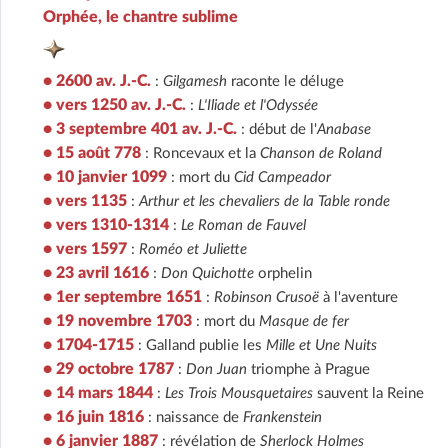
Orphée, le chantre sublime
• 2600 av. J.-C.
:
Gilgamesh
raconte le déluge
• vers 1250 av. J.-C.
:
L'Iliade et l'Odyssée
• 3 septembre 401 av. J.-C.
: début de l'
Anabase
• 15 août 778
: Roncevaux et la
Chanson de Roland
• 10 janvier 1099
: mort du
Cid Campeador
• vers 1135
:
Arthur et les chevaliers de la Table ronde
• vers 1310-1314
:
Le Roman de Fauvel
• vers 1597
:
Roméo et Juliette
• 23 avril 1616
:
Don Quichotte
orphelin
• 1er septembre 1651
:
Robinson Crusoë
à l'aventure
• 19 novembre 1703
: mort du
Masque de fer
• 1704-1715
: Galland publie les
Mille et Une Nuits
• 29 octobre 1787
:
Don Juan
triomphe à Prague
• 14 mars 1844
:
Les Trois Mousquetaires
sauvent la Reine
• 16 juin 1816
: naissance de
Frankenstein
• 6 janvier 1887
: révélation de
Sherlock Holmes