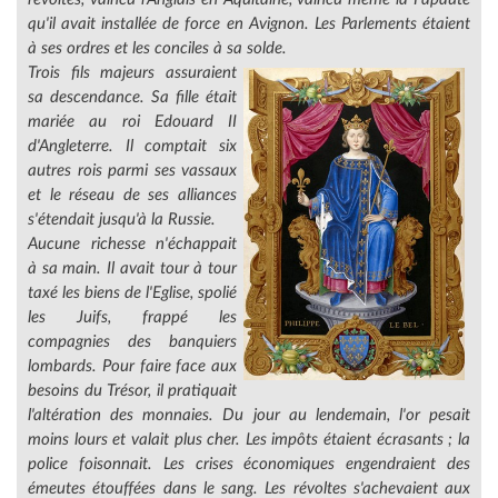
qu'il avait installée de force en Avignon. Les Parlements étaient
à ses ordres et les conciles à sa solde.
Trois fils majeurs assuraient
sa descendance. Sa fille était
mariée au roi Edouard II
d'Angleterre. Il comptait six
autres rois parmi ses vassaux
et le réseau de ses alliances
s'étendait jusqu'à la Russie.
Aucune richesse n'échappait
à sa main. Il avait tour à tour
taxé les biens de l'Eglise, spolié
les Juifs, frappé les
compagnies des banquiers
lombards. Pour faire face aux
besoins du Trésor, il pratiquait
l'altération des monnaies. Du jour au lendemain, l'or pesait
moins lours et valait plus cher. Les impôts étaient écrasants ; la
police foisonnait. Les crises économiques engendraient des
émeutes étouffées dans le sang. Les révoltes s'achevaient aux