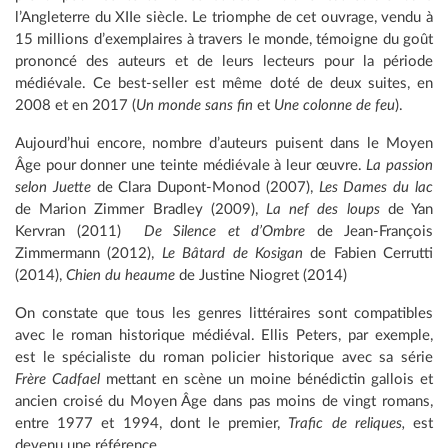
l’Angleterre du XIIe siècle. Le triomphe de cet ouvrage, vendu à
15 millions d’exemplaires à travers le monde, témoigne du goût
prononcé des auteurs et de leurs lecteurs pour la période
médiévale. Ce best-seller est même doté de deux suites, en
2008 et en 2017 (
Un monde sans fin
et
Une colonne de feu
).
Aujourd’hui encore, nombre d’auteurs puisent dans le Moyen
Âge pour donner une teinte médiévale à leur œuvre.
La passion
selon Juette
de Clara Dupont-Monod (2007),
Les Dames du lac
de Marion Zimmer Bradley (2009),
La nef des loups
de Yan
Kervran (2011)
De Silence et d’Ombre
de Jean-François
Zimmermann (2012),
Le Bâtard de Kosigan
de Fabien Cerrutti
(2014),
Chien du heaume
de Justine Niogret (2014)
On constate que tous les genres littéraires sont compatibles
avec le roman historique médiéval. Ellis Peters, par exemple,
est le spécialiste du roman policier historique avec sa série
Frère Cadfael
mettant en scène un moine bénédictin gallois et
ancien croisé du Moyen Âge dans pas moins de vingt romans,
entre 1977 et 1994, dont le premier,
Trafic de reliques,
est
devenu une référence.