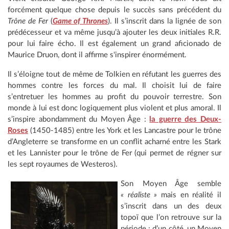
forcément quelque chose depuis le succès sans précédent du
Trône de Fer
(
Game of Thrones
). Il s’inscrit dans la lignée de son
prédécesseur et va même jusqu’à ajouter les deux initiales R.R.
pour lui faire écho. Il est également un grand aficionado de
Maurice Druon, dont il affirme s'inspirer énormément.
Il s’éloigne tout de même de Tolkien en réfutant les guerres des
hommes contre les forces du mal. Il choisit lui de faire
s’entretuer les hommes au profit du pouvoir terrestre. Son
monde à lui est donc logiquement plus violent et plus amoral. Il
s’inspire abondamment du Moyen Âge :
la guerre des Deux-
Roses
(1450-1485) entre les York et les Lancastre pour le trône
d’Angleterre se transforme en un conflit acharné entre les Stark
et les Lannister pour le trône de Fer (qui permet de régner sur
les sept royaumes de Westeros).
Son Moyen Âge semble
« réaliste »
mais en réalité il
s’inscrit dans un des deux
topoï que l’on retrouve sur la
période : d’un côté, un Moyen