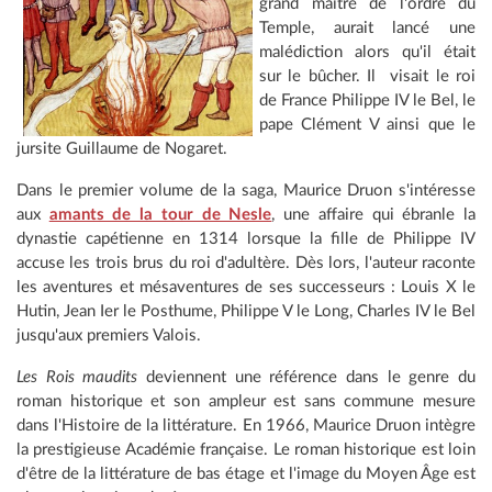
grand maître de l'ordre du
Temple, aurait lancé une
malédiction alors qu'il était
sur le bûcher. Il visait le roi
de France Philippe IV le Bel, le
pape Clément V ainsi que le
jursite Guillaume de Nogaret.
Dans le premier volume de la saga, Maurice Druon s'intéresse
aux
amants de la tour de Nesle
, une affaire qui ébranle la
dynastie capétienne en 1314 lorsque la fille de Philippe IV
accuse les trois brus du roi d'adultère. Dès lors, l'auteur raconte
les aventures et mésaventures de ses successeurs : Louis X le
Hutin, Jean Ier le Posthume, Philippe V le Long, Charles IV le Bel
jusqu'aux premiers Valois.
Les Rois maudits
deviennent une référence dans le genre du
roman historique et son ampleur est sans commune mesure
dans l'Histoire de la littérature. En 1966, Maurice Druon intègre
la prestigieuse Académie française. Le roman historique est loin
d'être de la littérature de bas étage et l'image du Moyen Âge est