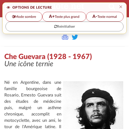
×
OPTIONS DE LECTURE
A+
A-
Mode sombre
Texte plus grand
Texte normal
Reinitialiser
>>
CHE GUEVARA (1928 - 1967)
Che Guevara (1928 - 1967)
Une icône ternie
Né en Argentine, dans une
famille bourgeoise de
Rosario, Ernesto Guevara suit
des études de médecine
puis, malgré un asthme
chronique, accomplit en
motocyclette, avec un ami, le
tour de l'Amérique latine. Il