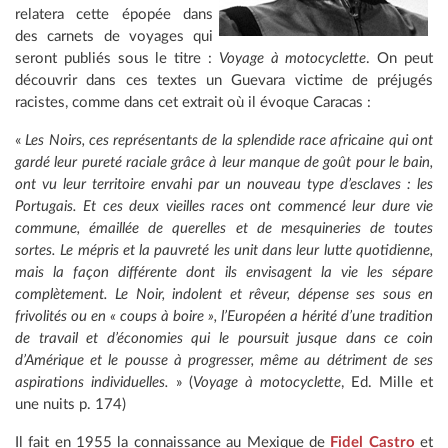
relatera cette épopée dans
des carnets de voyages qui
seront publiés sous le titre :
Voyage à motocyclette
. On peut
découvrir dans ces textes un Guevara victime de préjugés
racistes, comme dans cet extrait où il évoque Caracas :
«
Les Noirs, ces représentants de la splendide race africaine qui ont
gardé leur pureté raciale grâce à leur manque de goût pour le bain,
ont vu leur territoire envahi par un nouveau type d’esclaves : les
Portugais. Et ces deux vieilles races ont commencé leur dure vie
commune, émaillée de querelles et de mesquineries de toutes
sortes. Le mépris et la pauvreté les unit dans leur lutte quotidienne,
mais la façon différente dont ils envisagent la vie les sépare
complètement. Le Noir, indolent et rêveur, dépense ses sous en
frivolités ou en « coups à boire », l’Européen a hérité d’une tradition
de travail et d’économies qui le poursuit jusque dans ce coin
d’Amérique et le pousse à progresser, même au détriment de ses
aspirations individuelles.
» (
Voyage à motocyclette
, Ed. Mille et
une nuits p. 174)
Il fait en 1955 la connaissance au Mexique de
Fidel Castro
et