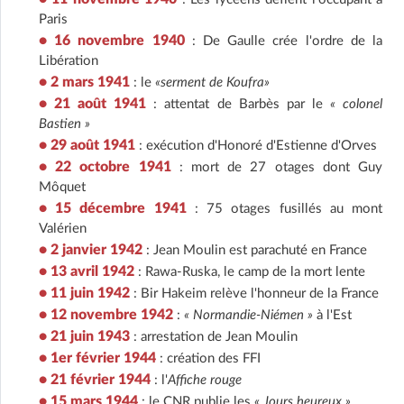
Paris
• 16 novembre 1940
: De Gaulle crée l'ordre de la
Libération
• 2 mars 1941
: le
«serment de Koufra»
• 21 août 1941
: attentat de Barbès par le
« colonel
Bastien »
• 29 août 1941
: exécution d'Honoré d'Estienne d'Orves
• 22 octobre 1941
: mort de 27 otages dont Guy
Môquet
• 15 décembre 1941
: 75 otages fusillés au mont
Valérien
• 2 janvier 1942
: Jean Moulin est parachuté en France
• 13 avril 1942
: Rawa-Ruska, le camp de la mort lente
• 11 juin 1942
: Bir Hakeim relève l'honneur de la France
• 12 novembre 1942
:
« Normandie-Niémen »
à l'Est
• 21 juin 1943
: arrestation de Jean Moulin
• 1er février 1944
: création des FFI
• 21 février 1944
: l'
Affiche rouge
• 15 mars 1944
: le CNR publie les
« Jours heureux »