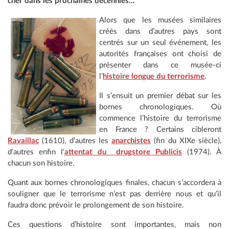
cher dans les prochaines décennies...
Alors que les musées similaires
créés dans d’autres pays sont
centrés sur un seul événement, les
autorités françaises ont choisi de
présenter dans ce musée-ci
l’
histoire longue du terrorisme
.
Il s’ensuit un premier débat sur les
bornes chronologiques. Où
commence l’histoire du terrorisme
en France ? Certains cibleront
Ravaillac
(1610), d’autres les
anarchistes
(fin du XIXe siècle),
d'autres enfin l'
attentat du drugstore Publicis
(1974). À
chacun son histoire.
Quant aux bornes chronologiques finales, chacun s’accordera à
souligner que le terrorisme n’est pas derrière nous et qu’il
faudra donc prévoir le prolongement de son histoire.
Ces questions d’histoire sont importantes, mais non