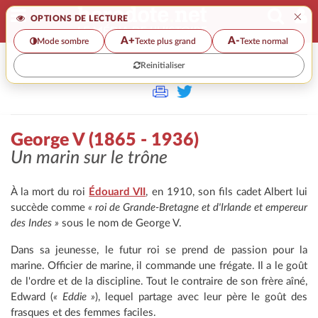
×
OPTIONS DE LECTURE
A+
A-
Mode sombre
Texte plus grand
Texte normal
Reinitialiser
>>
GEORGE V (1865 - 1936)
George V (1865 - 1936)
Un marin sur le trône
À la mort du roi
Édouard VII
, en 1910, son fils cadet Albert lui
succède comme
« roi de Grande-Bretagne et d'Irlande et empereur
des Indes »
sous le nom de George V.
Dans sa jeunesse, le futur roi se prend de passion pour la
marine. Officier de marine, il commande une frégate. Il a le goût
de l'ordre et de la discipline. Tout le contraire de son frère aîné,
Edward (
« Eddie »
), lequel partage avec leur père le goût des
frasques et des femmes faciles.