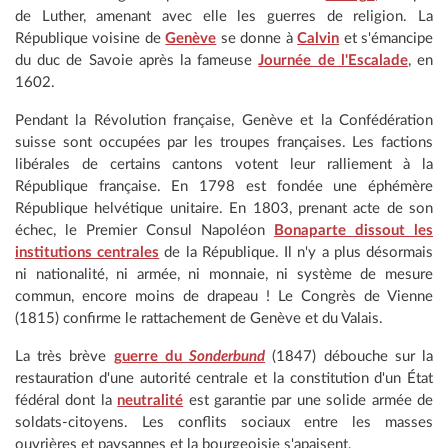
de Luther, amenant avec elle les guerres de religion. La
République voisine de
Genève
se donne à
Calvin
et s'émancipe
du duc de Savoie après la fameuse
Journée de l'Escalade
, en
1602.
Pendant la Révolution française, Genève et la Confédération
suisse sont occupées par les troupes françaises. Les factions
libérales de certains cantons votent leur ralliement à la
République française. En 1798 est fondée une éphémère
République helvétique unitaire. En 1803, prenant acte de son
échec, le Premier Consul Napoléon
Bonaparte dissout les
institutions centrales
de la République. Il n'y a plus désormais
ni nationalité, ni armée, ni monnaie, ni système de mesure
commun, encore moins de drapeau ! Le Congrès de Vienne
(1815) confirme le rattachement de Genève et du Valais.
La très brève
guerre du
Sonderbund
(1847) débouche sur la
restauration d'une autorité centrale et la constitution d'un État
fédéral dont la
neutralité
est garantie par une solide armée de
soldats-citoyens. Les conflits sociaux entre les masses
ouvrières et paysannes et la bourgeoisie s'apaisent.