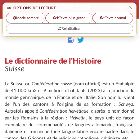
×
OPTIONS DE LECTURE
A+
A-
Mode sombre
Texte plus grand
Texte normal
Reinitialiser
>>
LE DICTIONNAIRE DE L'HISTOIRE
Le dictionnaire de l'Histoire
Suisse
La Suisse ou
Confédération suisse
(nom officiel) est un État alpin
de 41 000 km2 et 9 millions d'habitants (2023) à la jonction du
monde germanique, de la France et de l'Italie. Son nom lui vient
de l'un des cantons à l'origine de sa formation :
Schwyz
.
Autrefois appelé
Confédération helvétique
, d'après le nom donné
par les Romains à la région :
Helvetia
, le pays unit de façon
exemplaire des communautés de langues allemande, française,
italienne et romanche (une langue latine encore parlée dans le
canton des Grisons), et de religions catholique, calviniste, etc.