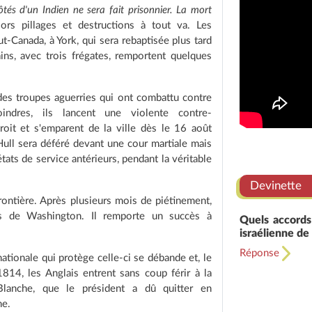
tés d'un Indien ne sera fait prisonnier. La mort
lors pillages et destructions à tout va. Les
t-Canada, à York, qui sera rebaptisée plus tard
ins, avec trois frégates, remportent quelques
s des troupes aguerries qui ont combattu contre
indres, ils lancent une violente contre-
roit et s'emparent de la ville dès le 16 août
Hull sera déféré devant une cour martiale mais
tats de service antérieurs, pendant la véritable
Devinette
frontière. Après plusieurs mois de piétinement,
ès de Washington. Il remporte un succès à
Quels accords
israélienne de 
Réponse
ationale qui protège celle-ci se débande et, le
814, les Anglais entrent sans coup férir à la
lanche, que le président a dû quitter en
he.