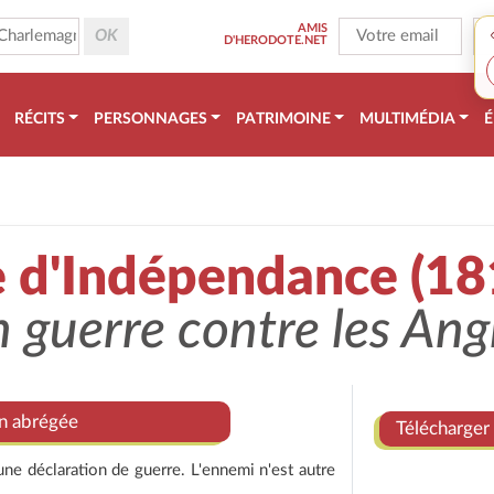
AMIS
D'HERODOTE.NET
RÉCITS
PERSONNAGES
PATRIMOINE
MULTIMÉDIA
É
e d'Indépendance (1
n guerre contre les Ang
on abrégée
Télécharger 
ne déclaration de guerre. L'ennemi n'est autre