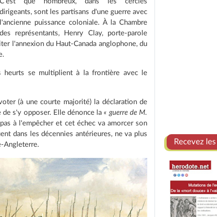
C'est que nombreux, dans les cercles
dirigeants, sont les partisans d'une guerre avec
l'ancienne puissance coloniale. À la Chambre
des représentants, Henry Clay, porte-parole
roiter l'annexion du Haut-Canada anglophone, du
e.
s heurts se multiplient à la frontière avec le
oter (à une courte majorité) la déclaration de
te de s'y opposer. Elle dénonce la
« guerre de M.
t pas à l'empêcher et cet échec va amorcer son
fluent dans les décennies antérieures, ne va plus
Recevez les
-Angleterre.