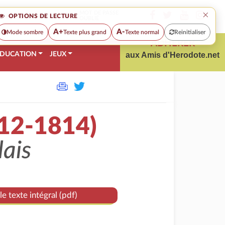
×
MOT DE PASSE
OPTIONS DE LECTURE
OUBLIÉ
A+
A-
Mode sombre
Texte plus grand
Texte normal
Reinitialiser
ADHÉRER
DUCATION
JEUX
aux Amis d'Herodote.net
812-1814)
lais
le texte intégral (pdf)