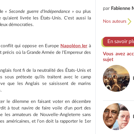
par
Fabienne 
 de
« Seconde guerre d'Indépendance »
ou plus
e qu'aient livrée les États-Unis. C'est aussi la
Nos auteurs
 deux démocraties.
En savoir pl
 conflit qui oppose en Europe
Napoléon Ier
à
ent précis où la Grande Armée de l'Empereur des
Vous avez acc
sujet
glais font fi de la neutralité des États-Unis et
s sous prétexte qu'ils traitent avec le camp
rive que les Anglais se saisissent de marins
.
ter le dilemme en faisant voter en décembre
erdit à tout navire de faire voile d'un port des
ine les armateurs de Nouvelle-Angleterre sans
les américaines, et l'on doit la rapporter le 1er