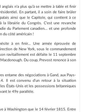
 anglais n'a plus qu'à se mettre à table et finir
résidentiel. En partant, il a soin de faire brûler
palais ainsi que le Capitole, qui contient à ce
 la librairie du Congrès. C'est une revanche
endie du Parlement canadien... et une profonde
n du côté américain !
hésite à en finir... Une armée éprouvée de
 direction de New York, sous le commandement
son ravitaillement est défaite le 11 septembre
as Macdonough. Du coup, Prevost renonce à son
dres entame des négociations à Gand, aux Pays-
. Il est convenu d'un retour à la situation
e les États-Unis et les possessions britanniques
ant le 49e parallèle.
rive à Washington que le 14 février 1815. Entre