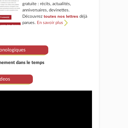
gratuite : récits, actualités,
anniversaires, devinettes.
toutes nos lettres
Découvrez
déjà
parues.
En savoir plus
onologiques
énement dans le temps
deos