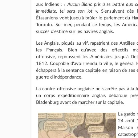
aux Indiens :
« Aucun Blanc pris à se battre aux cô
immédiate, tel sera son lot »
. S'ensuivent dès 
Étasuniens vont jusqu'à brûler le parlement du Hau
Toronto. Sur mer, pendant ce temps, les América
succès d'estime sur les navires anglais.
Les Anglais, piqués au vif, rapatrient des Antille
les Français. Bien qu'avec des effectifs mo
offensive, repoussent les Américains jusqu'à Det
1812. Coupable d'avoir rendu la ville, le général 
échappera à la sentence capitale en raison de ses é
guerre d'Indépendance.
La contre-offensive anglaise ne s'arrête pas à la 
un corps expéditionnaire anglais débarque pr
Bladenburg avant de marcher sur la capitale.
La garde n
24 août 1
Maison B
catastrop