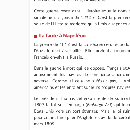
que l'ancienne métropole, l'Angleterre.
Cette guerre reste dans l'Histoire sous le nom
simplement
« guerre de 1812 »
. C'est la premièr
seule de l'Histoire moderne qui ait mis aux prises
La faute à Napoléon
La guerre de 1812 est la conséquence directe du
l'Angleterre et à ses alliés. Elle survient au mom
Français envahit la Russie...
Dans la guerre à mort qui les oppose, Français et An
arraisonnent les navires de commerce américain
adverse. Comme si cela ne suffisait pas, il ar
américains et les enrôlent sur leurs propres navires
Le président Thomas Jefferson tente de surmon
1807 la loi sur l'embargo (
Embargo Act
) qui int
États-Unis vers un port étranger. Mais la loi ru
pour autant faire plier l'Angleterre, avide de céréa
mars 1809.