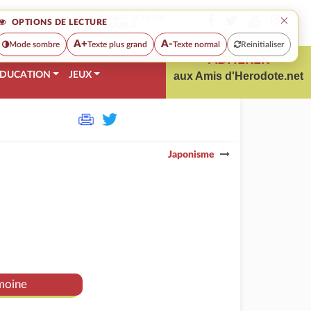
×
MOT DE PASSE
OPTIONS DE LECTURE
OUBLIÉ
A+
A-
Mode sombre
Texte plus grand
Texte normal
Reinitialiser
ADHÉRER
DUCATION
JEUX
aux Amis d'Herodote.net
Japonisme
moine