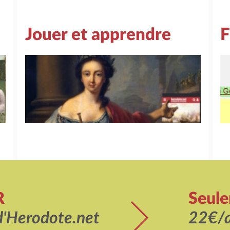
Jouer et apprendre
F
R
Seul
d'Herodote.net
22€/a