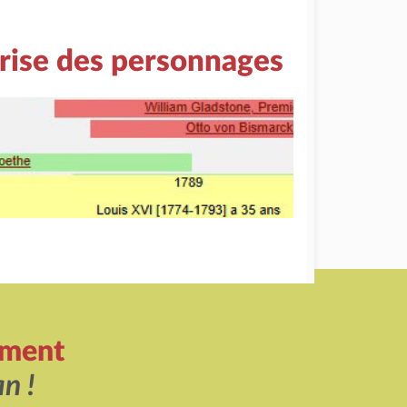
rise des personnages
ement
n !