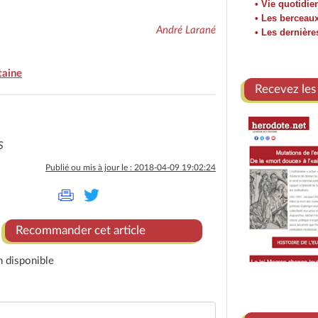
• Vie quotidie
• Les berceaux
André Larané
• Les dernièr
taine
Recevez les
S
Publié ou mis à jour le : 2018-04-09 19:02:24
Recommander cet article
n disponible