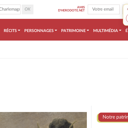
AMIS
D'HERODOTE.NET
RÉCITS
PERSONNAGES
PATRIMOINE
MULTIMÉDIA
É
Notre patri