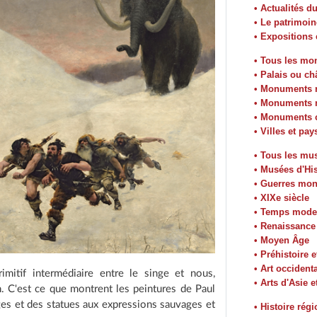
• Actualités d
• Le patrimoin
• Expositions
• Tous les m
• Palais ou ch
• Monuments r
• Monuments m
• Monuments c
• Villes et pay
• Tous les mu
• Musées d'His
• Guerres mon
• XIXe siècle
• Temps mode
• Renaissance
• Moyen Âge
• Préhistoire e
• Art occident
rimitif intermédiaire entre le singe et nous,
• Arts d'Asie e
n. C'est ce que montrent les peintures de Paul
es et des statues aux expressions sauvages et
• Histoire rég