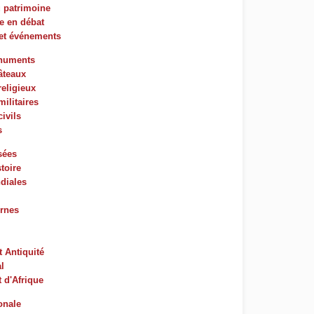
u patrimoine
e en débat
 et événements
onuments
âteaux
eligieux
ilitaires
ivils
s
sées
toire
diales
rnes
t Antiquité
al
t d'Afrique
ionale