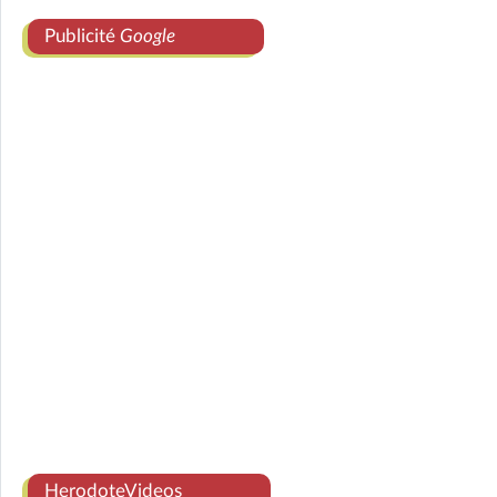
Publicité
Google
HerodoteVideos