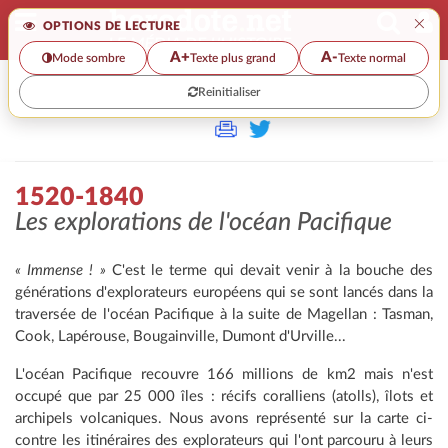
×
OPTIONS DE LECTURE
A+
A-
Mode sombre
Texte plus grand
Texte normal
Reinitialiser
>>
1520-1840
1520-1840
Les explorations de l'océan Pacifique
« Immense ! »
C'est le terme qui devait venir à la bouche des
générations d'explorateurs européens qui se sont lancés dans la
traversée de l'océan Pacifique à la suite de Magellan : Tasman,
Cook, Lapérouse, Bougainville, Dumont d'Urville...
L'océan Pacifique recouvre 166 millions de km2 mais n'est
occupé que par 25 000 îles : récifs coralliens (atolls), îlots et
archipels volcaniques. Nous avons représenté sur la carte ci-
contre les itinéraires des explorateurs qui l'ont parcouru à leurs