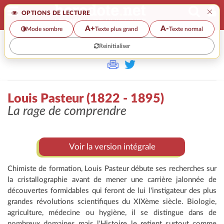
×
OPTIONS DE LECTURE
A+
A-
Mode sombre
Texte plus grand
Texte normal
Reinitialiser
>
Louis Pasteur (1822 - 1895)
La rage de comprendre
Voir la version intégrale
Chimiste de formation, Louis Pasteur débute ses recherches sur
la cristallographie avant de mener une carrière jalonnée de
découvertes formidables qui feront de lui l'instigateur des plus
grandes révolutions scientifiques du XIXème siècle. Biologie,
agriculture, médecine ou hygiène, il se distingue dans de
nombreux domaines mais l'Histoire le retient surtout comme