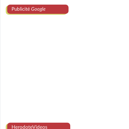
Publicité
Google
HerodoteVideos