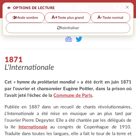
×
OPTIONS DE LECTURE
A+
A-
Mode sombre
Texte plus grand
Texte normal
Reinitialiser
>
1871
L'Internationale
Cet
« hymne du prolétariat mondial »
a été écrit en juin 1871
par l'ouvrier et chansonnier Eugène Pottier, dans la prison où
l'avait jeté l'échec de la
Commune de Paris
.
Publiée en 1887 dans un recueil de chants révolutionnaires,
L'Internationale
a été mise en musique un an plus tard par
l'ouvrier Pierre Degeyter. Elle a été chantée par les délégués de
la IIe
Internationale
au congrès de Copenhague de 1910.
Traduite dans toutes les langues, elle a fait le tour de la terre et