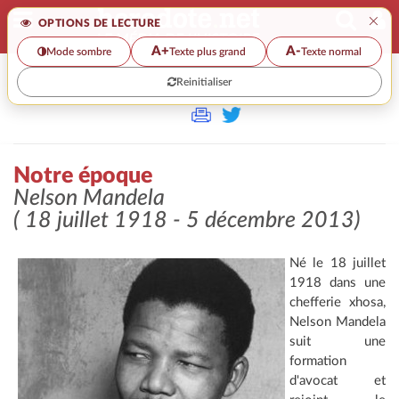
×
OPTIONS DE LECTURE
A+
A-
Mode sombre
Texte plus grand
Texte normal
Reinitialiser
>>
NOTRE ÉPOQUE
Notre époque
Nelson Mandela
( 18 juillet 1918 - 5 décembre 2013)
Né le 18 juillet
1918 dans une
chefferie xhosa,
Nelson Mandela
suit une
formation
d'avocat et