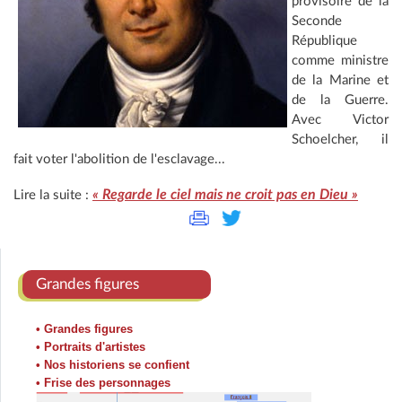
provisoire de la
Seconde
République
comme ministre
de la Marine et
de la Guerre.
Avec Victor
Schoelcher, il
fait voter l'abolition de l'esclavage...
« Regarde le ciel mais ne croit pas en Dieu »
Lire la suite :
Grandes figures
• Grandes figures
• Portraits d'artistes
• Nos historiens se confient
• Frise des personnages