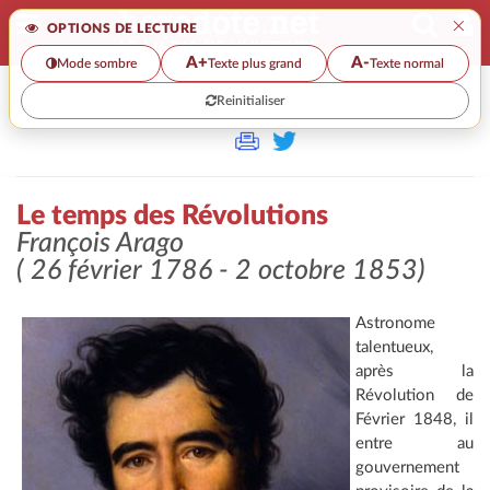
×
OPTIONS DE LECTURE
A+
A-
Mode sombre
Texte plus grand
Texte normal
Reinitialiser
>>
LE TEMPS DES RÉVOLUTIONS
Le temps des Révolutions
François Arago
( 26 février 1786 - 2 octobre 1853)
Astronome
talentueux,
après la
Révolution de
Février 1848, il
entre au
gouvernement