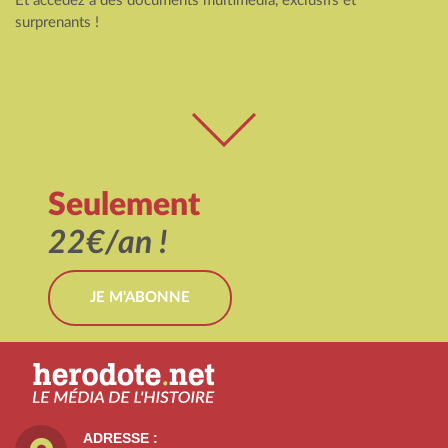
Et accédez à des documents multimédia, exclusifs et
surprenants !
Seulement
22€/an !
JE M'ABONNE
ADRESSE :