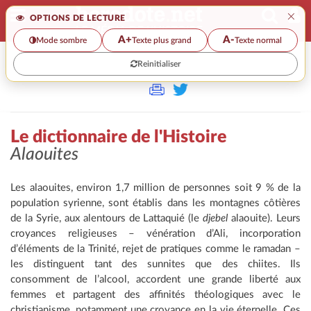
×
OPTIONS DE LECTURE
A+
A-
Mode sombre
Texte plus grand
Texte normal
Reinitialiser
>>
LE DICTIONNAIRE DE L'HISTOIRE
Le dictionnaire de l'Histoire
Alaouites
Les alaouites, environ 1,7 million de personnes soit 9 % de la
population syrienne, sont établis dans les montagnes côtières
de la Syrie, aux alentours de Lattaquié (le
djebel
alaouite). Leurs
croyances religieuses – vénération d’Ali, incorporation
d’éléments de la Trinité, rejet de pratiques comme le ramadan –
les distinguent tant des sunnites que des chiites. Ils
consomment de l’alcool, accordent une grande liberté aux
femmes et partagent des affinités théologiques avec le
christianisme, notamment une croyance en la vie éternelle. Ces