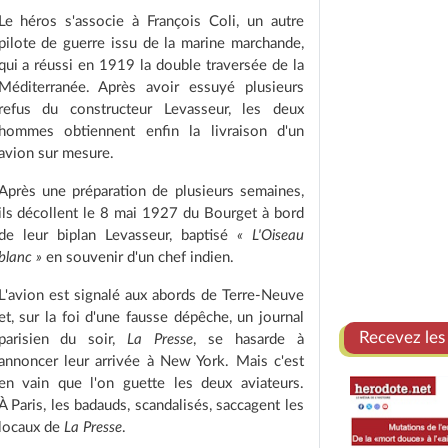
Le héros s'associe à François Coli, un autre
pilote de guerre issu de la marine marchande,
qui a réussi en 1919 la double traversée de la
Méditerranée. Après avoir essuyé plusieurs
refus du constructeur Levasseur, les deux
hommes obtiennent enfin la livraison d'un
avion sur mesure.
Après une préparation de plusieurs semaines,
ils décollent le 8 mai 1927 du Bourget à bord
de leur biplan Levasseur, baptisé
« L'Oiseau
blanc »
en souvenir d'un chef indien.
L'avion est signalé aux abords de Terre-Neuve
et, sur la foi d'une fausse dépêche, un journal
Recevez les
parisien du soir,
La Presse
, se hasarde à
annoncer leur arrivée à New York. Mais c'est
en vain que l'on guette les deux aviateurs.
À Paris, les badauds, scandalisés, saccagent les
locaux de
La Presse
.