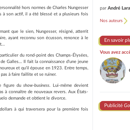
 personnalité hors normes de Charles Nungesser
par
André Lar
 son actif, il a été blessé et a plusieurs fois
Nos auteurs
mant que le sien, Nungesser, résigné, atterrit
aire, ayant reconnu son écusson, renonce à le
En savoir pl
...
Vous avez accè
 particulier du rond-point des Champs-Élysées,
de Galles... Il fait la connaissance d'une jeune
amoureux et qu'il épouse en 1923. Entre temps,
s à faire faillite et se ruiner.
de figure du
show-business
. Lui-même devient
pas à connaître de nouveaux revers. Aux États-
suelo demande et obtient le divorce.
Publicité
Go
llars à qui traversera pour la première fois