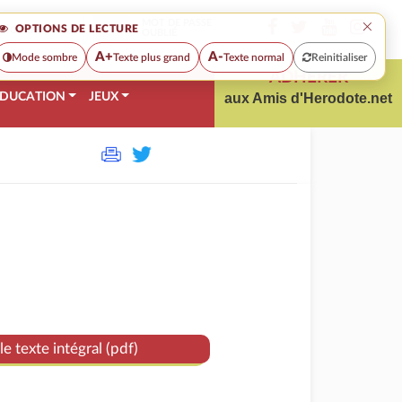
×
MOT DE PASSE
OPTIONS DE LECTURE
OUBLIÉ
A+
A-
Mode sombre
Texte plus grand
Texte normal
Reinitialiser
ADHÉRER
DUCATION
JEUX
aux Amis d'Herodote.net
le texte intégral (pdf)