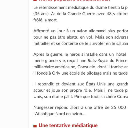
Le retentissement médiatique du drame tient à la
(35 ans).
As
de la Grande Guerre avec 43 victoires à
frôlé la mort.
Affronté un jour à un avion allemand plus perfor
pour ne pas être abattu en vol. Mais son advers
mitrailler et se contente de le survoler en le saluant
Après la guerre, le héros s'installe dans un hôtel
mène grande vie, reçoit une
Rolls-Royce
du Prince 
milliardaire américaine, Consuelo, dont il tombe 
il fonde à Orly une école de pilotage mais ne tarde pa
Il rebondit et devient aux États-Unis une gran
acteur et joue son propre rôle. Mais il ne tarde 
Unis, son étoile pâlit. Pire que tout, sa chère Con
Nungesser répond alors à une offre de 25 000 do
l'Atlantique Nord en avion...
Une tentative médiatique