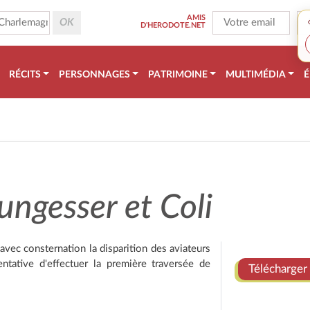
AMIS
D'HERODOTE.NET
RÉCITS
PERSONNAGES
PATRIMOINE
MULTIMÉDIA
É
ungesser et Coli
vec consternation la disparition des aviateurs
ntative d'effectuer la première traversée de
Télécharger 