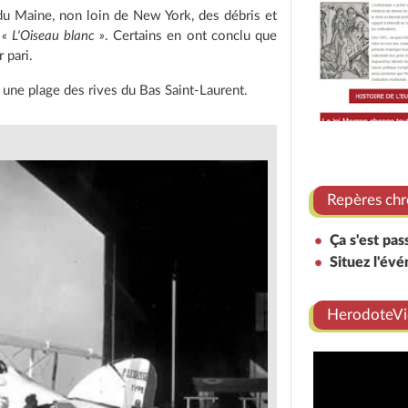
du Maine, non loin de New York, des débris et
e
« L'Oiseau blanc »
. Certains en ont conclu que
 pari.
r une plage des rives du Bas Saint-Laurent.
Repères chr
Ça s'est pas
Situez l'év
HerodoteVi