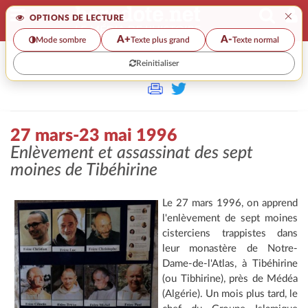
×
OPTIONS DE LECTURE
A+
A-
Mode sombre
Texte plus grand
Texte normal
Reinitialiser
>>
27 MARS-23 MAI 1996
27 mars-23 mai 1996
Enlèvement et assassinat des sept
moines de Tibéhirine
Le 27 mars 1996, on apprend
l'enlèvement de sept moines
cisterciens trappistes dans
leur monastère de Notre-
Dame-de-l'Atlas, à Tibéhirine
(ou Tibhirine), près de Médéa
(Algérie). Un mois plus tard, le