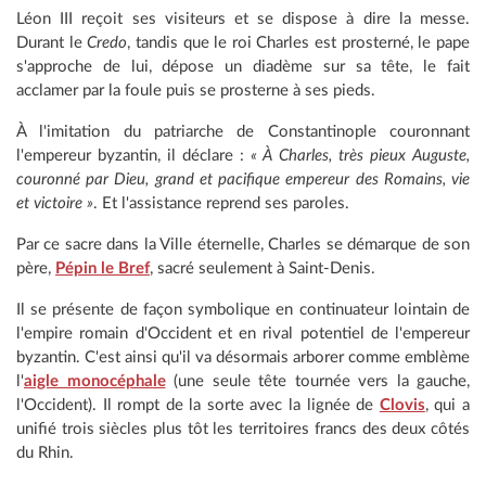
Léon III reçoit ses visiteurs et se dispose à dire la messe.
Durant le
Credo
, tandis que le roi Charles est prosterné, le pape
s'approche de lui, dépose un diadème sur sa tête, le fait
acclamer par la foule puis se prosterne à ses pieds.
À l'imitation du patriarche de Constantinople couronnant
l'empereur byzantin, il déclare :
« À Charles, très pieux Auguste,
couronné par Dieu, grand et pacifique empereur des Romains, vie
et victoire »
. Et l'assistance reprend ses paroles.
Par ce sacre dans la Ville éternelle, Charles se démarque de son
père,
Pépin le Bref
, sacré seulement à Saint-Denis.
Il se présente de façon symbolique en continuateur lointain de
l'empire romain d'Occident et en rival potentiel de l'empereur
byzantin. C'est ainsi qu'il va désormais arborer comme emblème
l'
aigle monocéphale
(une seule tête tournée vers la gauche,
l'Occident). Il rompt de la sorte avec la lignée de
Clovis
, qui a
unifié trois siècles plus tôt les territoires francs des deux côtés
du Rhin.