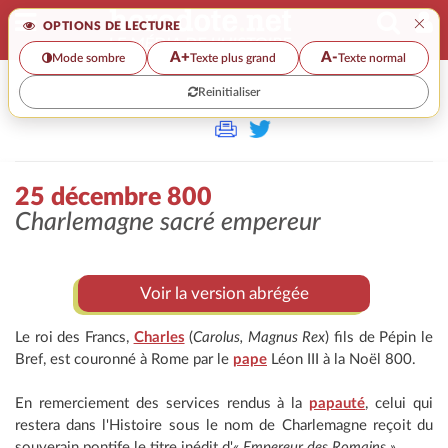
×
OPTIONS DE LECTURE
A+
A-
Mode sombre
Texte plus grand
Texte normal
Reinitialiser
>>
25 DÉCEMBRE 800
25 décembre 800
Charlemagne sacré empereur
Voir la version abrégée
Le roi des Francs,
Charles
(
Carolus, Magnus Rex
) fils de Pépin le
Bref, est couronné à Rome par le
pape
Léon III à la Noël 800.
En remerciement des services rendus à la
papauté
, celui qui
restera dans l'Histoire sous le nom de Charlemagne reçoit du
souverain pontife le titre inédit d'
« Empereur des Romains »
.