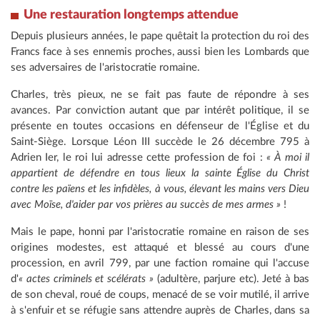
Une restauration longtemps attendue
Depuis plusieurs années, le pape quêtait la protection du roi des
Francs face à ses ennemis proches, aussi bien les Lombards que
ses adversaires de l'aristocratie romaine.
Charles, très pieux, ne se fait pas faute de répondre à ses
avances. Par conviction autant que par intérêt politique, il se
présente en toutes occasions en défenseur de l'Église et du
Saint-Siège. Lorsque Léon III succède le 26 décembre 795 à
Adrien Ier, le roi lui adresse cette profession de foi :
« À moi il
appartient de défendre en tous lieux la sainte Église du Christ
contre les païens et les infidèles, à vous, élevant les mains vers Dieu
avec Moïse, d'aider par vos prières au succès de mes armes »
!
Mais le pape, honni par l'aristocratie romaine en raison de ses
origines modestes, est attaqué et blessé au cours d'une
procession, en avril 799, par une faction romaine qui l'accuse
d'
« actes criminels et scélérats »
(adultère, parjure etc). Jeté à bas
de son cheval, roué de coups, menacé de se voir mutilé, il arrive
à s'enfuir et se réfugie sans attendre auprès de Charles, dans sa