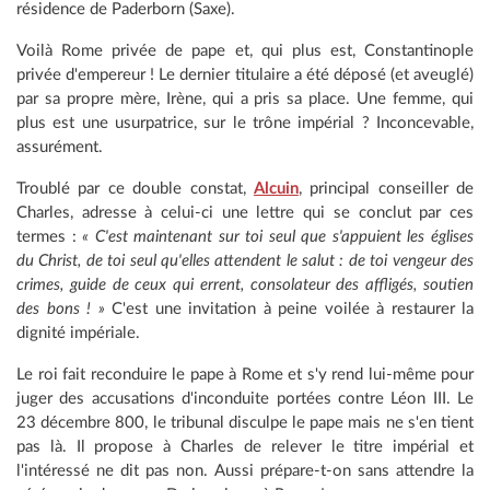
résidence de Paderborn (Saxe).
Voilà Rome privée de pape et, qui plus est, Constantinople
privée d'empereur ! Le dernier titulaire a été déposé (et aveuglé)
par sa propre mère, Irène, qui a pris sa place. Une femme, qui
plus est une usurpatrice, sur le trône impérial ? Inconcevable,
assurément.
Troublé par ce double constat,
Alcuin
, principal conseiller de
Charles, adresse à celui-ci une lettre qui se conclut par ces
termes :
« C'est maintenant sur toi seul que s'appuient les églises
du Christ, de toi seul qu'elles attendent le salut : de toi vengeur des
crimes, guide de ceux qui errent, consolateur des affligés, soutien
des bons ! »
C'est une invitation à peine voilée à restaurer la
dignité impériale.
Le roi fait reconduire le pape à Rome et s'y rend lui-même pour
juger des accusations d'inconduite portées contre Léon III. Le
23 décembre 800, le tribunal disculpe le pape mais ne s'en tient
pas là. Il propose à Charles de relever le titre impérial et
l'intéressé ne dit pas non. Aussi prépare-t-on sans attendre la