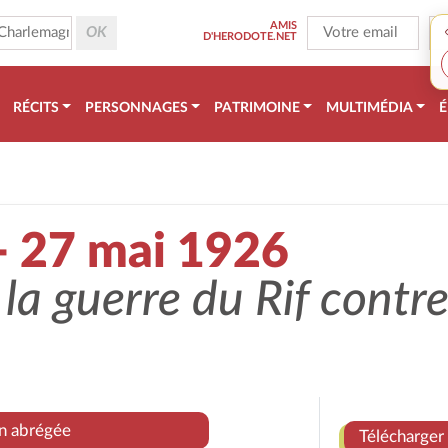
AMIS
D'HERODOTE.NET
RÉCITS
PERSONNAGES
PATRIMOINE
MULTIMÉDIA
É
 - 27 mai 1926
a guerre du Rif contre
on abrégée
Télécharger 