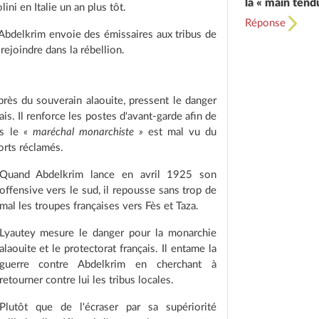
la « main tend
ni en Italie un an plus tôt.
Réponse
 Abdelkrim envoie des émissaires aux tribus de
 rejoindre dans la rébellion.
uprès du souverain alaouite, pressent le danger
ais. Il renforce les postes d'avant-garde afin de
is le
« maréchal monarchiste »
est mal vu du
orts réclamés.
Quand Abdelkrim lance en avril 1925 son
offensive vers le sud, il repousse sans trop de
mal les troupes françaises vers Fès et Taza.
Lyautey mesure le danger pour la monarchie
alaouite et le protectorat français. Il entame la
guerre contre Abdelkrim en cherchant à
retourner contre lui les tribus locales.
Plutôt que de l'écraser par sa supériorité