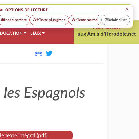
×
MOT DE PASSE
OPTIONS DE LECTURE
OUBLIÉ
A+
A-
Mode sombre
Texte plus grand
Texte normal
Reinitialiser
ADHÉRER
DUCATION
JEUX
aux Amis d'Herodote.net
 les Espagnols
le texte intégral (pdf)