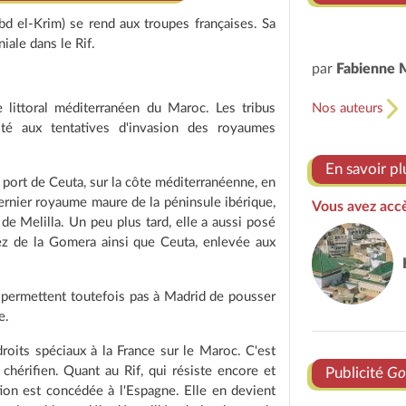
d el-Krim) se rend aux troupes françaises. Sa
iale dans le Rif.
par
Fabienne 
 littoral méditerranéen du Maroc. Les tribus
Nos auteurs
isté aux tentatives d'invasion des royaumes
En savoir pl
 port de Ceuta, sur la côte méditerranéenne, en
dernier royaume maure de la péninsule ibérique,
Vous avez accè
de Melilla. Un peu plus tard, elle a aussi posé
ez de la Gomera ainsi que Ceuta, enlevée aux
permettent toutefois pas à Madrid de pousser
e.
oits spéciaux à la France sur le Maroc. C'est
hérifien. Quant au Rif, qui résiste encore et
Publicité
Go
tion est concédée à l'Espagne. Elle en devient