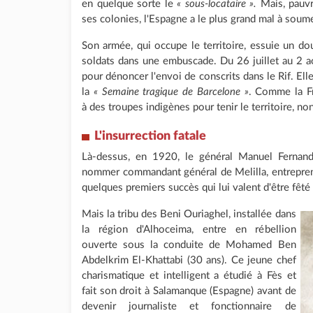
en quelque sorte le
« sous-locataire ».
Mais, pauvr
ses colonies, l'Espagne a le plus grand mal à soumet
Son armée, qui occupe le territoire, essuie un 
soldats dans une embuscade. Du 26 juillet au 2 
pour dénoncer l'envoi de conscrits dans le Rif. Ell
la
« Semaine tragique de Barcelone »
. Comme la Fr
à des troupes indigènes pour tenir le territoire, no
L'insurrection fatale
Là-dessus, en 1920, le général Manuel Fernande
nommer commandant général de Melilla, entreprend
quelques premiers succès qui lui valent d'être fê
Mais la tribu des Beni Ouriaghel, installée dans
la région d'Alhoceima, entre en rébellion
ouverte sous la conduite de Mohamed Ben
Abdelkrim El-Khattabi (30 ans). Ce jeune chef
charismatique et intelligent a étudié à Fès et
fait son droit à Salamanque (Espagne) avant de
devenir journaliste et fonctionnaire de