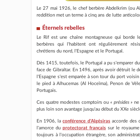
Le 27 mai 1926, le chef berbère Abdelkrim (ou Ab
reddition met un terme à cinq ans de lutte anticolon
Éternels rebelles
Le Rif est une chaîne montagneuse qui borde le
berbères qui l'habitent ont régulièrement rés
chrétiens du nord, l'Espagne et le Portugal.
Dès 1415, toutefois, le Portugal a pu s'emparer du
face de Gibraltar. En 1496, après avoir détruit le 
l'Espagne s'est emparée à son tour du port voisin 
le pied à Alhucemas (Al Hoceïma), Penon de Vél
Portugais.
Ces quatre modestes comptoirs ou
« présides »
ne 
plus loin son avantage jusqu'au début du XXe siècl
En 1906, la
conférence d'Algésiras
accorde des dr
l'amorce du
protectorat français
sur le royaume c
toujours à l'occupation étrangère, son administra