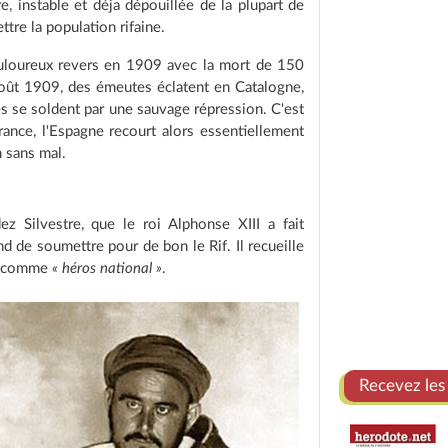
e, instable et déja dépouillée de la plupart de
tre la population rifaine.
douloureux revers en 1909 avec la mort de 150
août 1909, des émeutes éclatent en Catalogne,
es se soldent par une sauvage répression. C'est
ance, l'Espagne recourt alors essentiellement
n sans mal.
z Silvestre, que le roi Alphonse XIII a fait
 de soumettre pour de bon le Rif. Il recueille
té comme
« héros national »
.
Recevez les