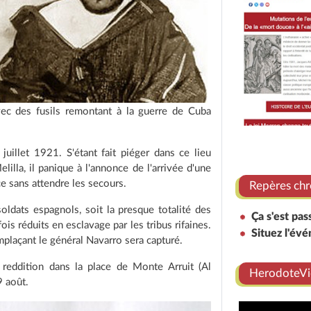
vec des fusils remontant à la guerre de Cuba
juillet 1921. S'étant fait piéger dans ce lieu
illa, il panique à l'annonce de l'arrivée d'une
ce sans attendre les secours.
Repères chr
oldats espagnols, soit la presque totalité des
Ça s'est pas
ois réduits en esclavage par les tribus rifaines.
Situez l'év
mplaçant le général Navarro sera capturé.
reddition dans la place de Monte Arruit (Al
HerodoteVi
9 août.