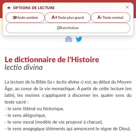
×
OPTIONS DE LECTURE
A+
A-
Mode sombre
Texte plus grand
Texte normal
Reinitialiser
>>
LE DICTIONNAIRE DE L'HISTOIRE
Le dictionnaire de l'Histoire
lectio divina
La lecture de la Bible (la
« lectio divina »
) est, au début du Moyen
Âge, au coeur de la vie monastique. À partir de cette lecture (en
latin), les moines s'appliquent à discerner les quatre sens du
texte sacré :
- le sens littéral ou historique,
- le sens allégorique,
- le sens moral (modèle de vie proposé à chacun),
- le sens
anagogique
(éléments qui annoncent le règne de Dieu).