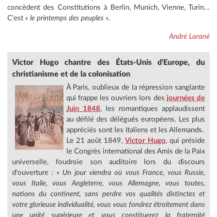
concèdent des Constitutions à Berlin, Munich, Vienne, Turin...
C'est
« le printemps des peuples »
.
André Larané
Victor
Hugo chantre des États-Unis d'Europe, du
christianisme et de la colonisation
À Paris, oublieux de la répression sanglante
qui frappe les ouvriers lors des
journées de
Juin 1848
, les romantiques applaudissent
au défilé des délégués européens. Les plus
appréciés sont les Italiens et les Allemands.
Le 21 août 1849,
Victor Hugo
, qui préside
le Congrès international des Amis de la Paix
universelle, foudroie son auditoire lors du discours
d'ouverture :
« Un jour viendra où vous France, vous Russie,
vous Italie, vous Angleterre, vous Allemagne, vous toutes,
nations du continent, sans perdre vos qualités distinctes et
votre glorieuse individualité, vous vous fondrez étroitement dans
une unité supérieure et vous constituerez la fraternité