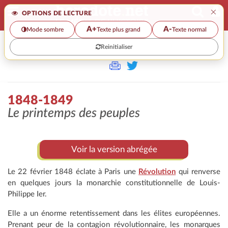
×
OPTIONS DE LECTURE
A+
A-
Mode sombre
Texte plus grand
Texte normal
Reinitialiser
>
1848-1849
Le printemps des peuples
Voir la version abrégée
Le 22 février 1848 éclate à Paris une
Révolution
qui renverse
en quelques jours la monarchie constitutionnelle de Louis-
Philippe Ier.
Elle a un énorme retentissement dans les élites européennes.
Prenant peur de la contagion révolutionnaire, les monarques