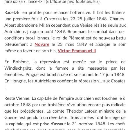
farà da sè »
, lance-t-il (
« L'Italie se fera toute seule »
).
Radetzki en profite pour relancer l'offensive. Il bat les Italiens
une première fois à Custozza les 23-25 juillet 1848. Charles-
Albert abandonne Milan cependant que Venise résiste seule aux
Autrichiens jusqu'en août 1849. Reprenant le combat dans des
conditions brouillonnes, le roi de Piémont est de nouveau battu
piteusement à
Novare
le 23 mars 1849 et abdique le soir
même en faveur de son fils,
Victor-Emmanuel II
.
En Bohème, la répression est menée par le prince de
Windischgrätz, dont la femme a été massacrée par les
émeutiers. Prague est bombardée et se soumet le 17 juin 1848.
En Hongrie, les Autrichiens confient la répression... aux Croates
!
Reste Vienne.
L
a capitale de l'empire autrichien est touchée le 6
octobre 1848 par une troisième révolution encore plus radicale
que les précédentes. Le comte Theodor Latour, ministre de la
Guerre, est pendu à un réverbère. Trois armées font le siège de
la capitale, qui est prise d'assaut le 31 octobre 1848. Les chefs