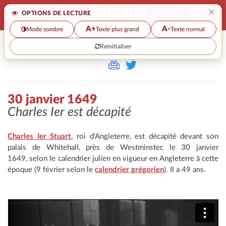
×
OPTIONS DE LECTURE
A+
A-
Mode sombre
Texte plus grand
Texte normal
Reinitialiser
>
30 janvier 1649
Charles Ier est décapité
Charles Ier Stuart
, roi d'Angleterre, est décapité devant son
palais de Whitehall, près de Westminster, le 30 janvier
1649, selon le calendrier julien en vigueur en Angleterre à cette
époque (9 février selon le
calendrier grégorien
). Il a 49 ans.