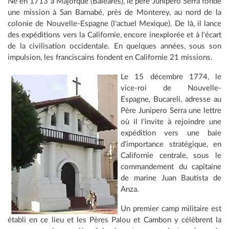
Né en 1713 à Majorque (Baléares), le père Junipero Serra fonde
une mission à San Barnabé, près de Monterey, au nord de la
colonie de Nouvelle-Espagne (l'actuel Mexique). De là, il lance
des expéditions vers la Californie, encore inexplorée et à l'écart
de la civilisation occidentale. En quelques années, sous son
impulsion, les franciscains fondent en Californie 21 missions.
Le 15 décembre 1774, le
vice-roi de Nouvelle-
Espagne, Bucareli, adresse au
Père Junipero Serra une lettre
où il l'invite à rejoindre une
expédition vers une baie
d'importance stratégique, en
Californie centrale, sous le
commandement du capitaine
de marine Juan Bautista de
Anza.
Un premier camp militaire est
établi en ce lieu et les Pères Palou et Cambon y célèbrent la