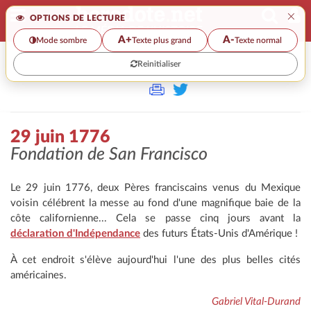
×
OPTIONS DE LECTURE
A+
A-
Mode sombre
Texte plus grand
Texte normal
Reinitialiser
>>
29 JUIN 1776
29 juin 1776
Fondation de San Francisco
Le 29 juin 1776, deux Pères franciscains venus du Mexique
voisin célébrent la messe au fond d'une magnifique baie de la
côte californienne... Cela se passe cinq jours avant la
déclaration d'Indépendance
des futurs États-Unis d'Amérique !
À cet endroit s'élève aujourd'hui l'une des plus belles cités
américaines.
Gabriel Vital-Durand