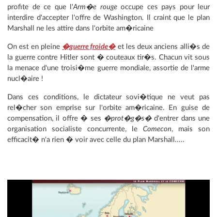
profite de ce que l'
Arm�e rouge
occupe ces pays pour leur
interdire d'accepter l'offre de Washington. Il craint que le plan
Marshall ne les attire dans l'orbite am�ricaine
On est en pleine
�guerre froide�
et les deux anciens alli�s de
la guerre contre Hitler sont � couteaux tir�s. Chacun vit sous
la menace d'une troisi�me guerre mondiale, assortie de l'arme
nucl�aire !
Dans ces conditions, le dictateur sovi�tique ne veut pas
rel�cher son emprise sur l'orbite am�ricaine. En guise de
compensation, il offre � ses
�prot�g�s�
d'entrer dans une
organisation socialiste concurrente, le
Comecon
, mais son
efficacit� n'a rien � voir avec celle du plan Marshall.....