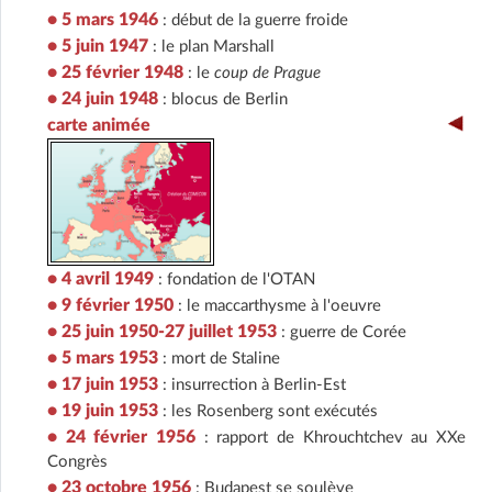
• 5 mars 1946
: début de la guerre froide
• 5 juin 1947
: le plan Marshall
• 25 février 1948
: le
coup de Prague
• 24 juin 1948
: blocus de Berlin
carte animée
• 4 avril 1949
: fondation de l'OTAN
• 9 février 1950
: le maccarthysme à l'oeuvre
• 25 juin 1950-27 juillet 1953
: guerre de Corée
• 5 mars 1953
: mort de Staline
• 17 juin 1953
: insurrection à Berlin-Est
• 19 juin 1953
: les Rosenberg sont exécutés
• 24 février 1956
: rapport de Khrouchtchev au XXe
Congrès
• 23 octobre 1956
: Budapest se soulève