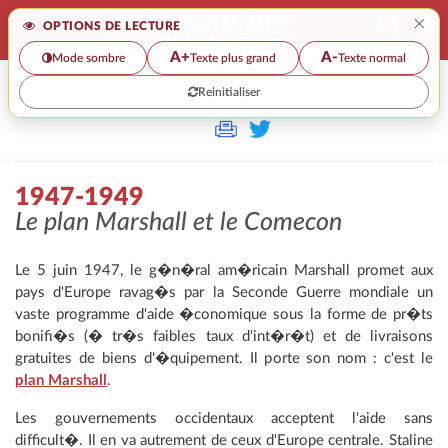
×
OPTIONS DE LECTURE
A+
A-
Mode sombre
Texte plus grand
Texte normal
Reinitialiser
>
1947-1949
Le plan Marshall et le Comecon
Le 5 juin 1947, le g�n�ral am�ricain Marshall promet aux
pays d'Europe ravag�s par la Seconde Guerre mondiale un
vaste programme d'aide �conomique sous la forme de pr�ts
bonifi�s (� tr�s faibles taux d'int�r�t) et de livraisons
gratuites de biens d'�quipement. Il porte son nom : c'est le
plan Marshall
.
Les gouvernements occidentaux acceptent l'aide sans
difficult�. Il en va autrement de ceux d'Europe centrale. Staline