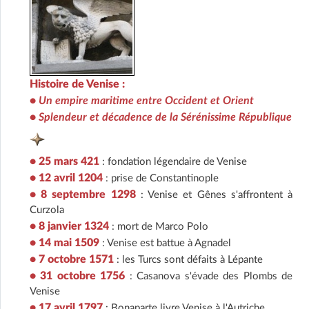
Histoire de Venise :
•
Un empire maritime entre Occident et Orient
•
Splendeur et décadence de la Sérénissime République
• 25 mars 421
: fondation légendaire de Venise
• 12 avril 1204
: prise de Constantinople
• 8 septembre 1298
: Venise et Gênes s'affrontent à
Curzola
• 8 janvier 1324
: mort de Marco Polo
• 14 mai 1509
: Venise est battue à Agnadel
• 7 octobre 1571
: les Turcs sont défaits à Lépante
• 31 octobre 1756
: Casanova s'évade des Plombs de
Venise
• 17 avril 1797
: Bonaparte livre Venise à l'Autriche