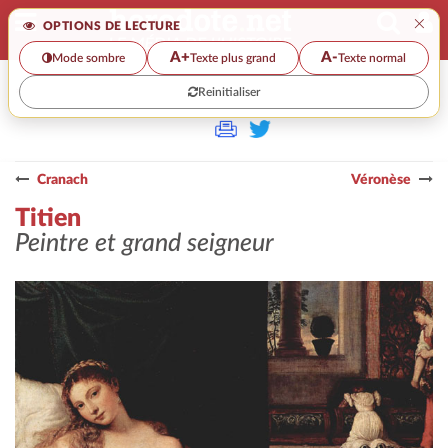
×
OPTIONS DE LECTURE
A+
A-
Mode sombre
Texte plus grand
Texte normal
Reinitialiser
>
Cranach
Véronèse
Titien
Peintre et grand seigneur