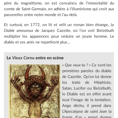
père du magnétisme, on est convaincu de l’immortalité du
comte de Saint-Germain, on adhère à l’illuminisme qui croit aux
passerelles entre notre monde et l’au-delà.
Et surtout, en 1772, on lit et relit un roman bien étrange,
Le
Diable amoureux
de Jacques Cazotte, où l’on voit Belzébuth
multiplier les apparences pour séduire un jeune homme. Le
diable et ses amis ne repartiront plus…
Le
Vieux Cornu
entre en scène
« Que veux-tu ? »
Ce sont les
premières paroles du diable
de Cazotte. Qu’on lui donne
les traits de Méphisto,
Satan, Lucifer ou Belzébuth,
le Diable est en effet avant
tout l’image de la tentation.
Ange déchu, il prend dans
L’Apocalypse de saint Jean
la
forme d’un
« grand dragon