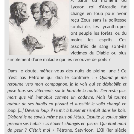
À partir du moment où
Lycaon, roi d’Arcadie, fut
changé en loup pour avoir
reçu Zeus sans la politesse
souhaitée, les lycanthropes
ont peuplé les forêts, ou du
moins les esprits. Ces
assoiffés de sang sont-ils
victimes du Diable ou plus
simplement d’une maladie qui les recouvre de poils ?
Dans le doute, méfiez-vous des nuits de pleine lune ! Ce
n’est pas Pétrone qui dira le contraire :
« Quand je me
retourne vers mon compagnon, je le vois qui se déshabille et
pose tous ses vêtements sur le bord de la route. J'en reste plus
mort que vif, immobile comme un cadavre. Mais lui tourne
autour de ses habits en pissant et aussitôt le voilà changé en
loup. […] Devenu loup, il se mit à hurler et s'enfuit dans les bois.
D'abord je ne savais même plus où j'étais. Ensuite je voulus aller
prendre ses habits : ils étaient changés en pierre. Qui était mort
de peur ? C'était moi »
Pétrone, Satyricon, LXII (Ier siècle