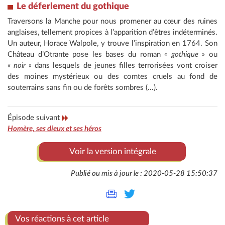
Le déferlement
du gothique
Traversons la Manche pour nous promener au cœur des ruines
anglaises, tellement propices à l’apparition d’êtres indéterminés.
Un auteur, Horace Walpole, y trouve l’inspiration en 1764. Son
Château d’Otrante pose les bases du roman
« gothique »
ou
« noir »
dans lesquels de jeunes filles terrorisées vont croiser
des moines mystérieux ou des comtes cruels au fond de
souterrains sans fin ou de forêts sombres (...).
Épisode suivant
Homère, ses dieux et ses héros
Voir la version intégrale
Publié ou mis à jour le : 2020-05-28 15:50:37
Vos réactions à cet article