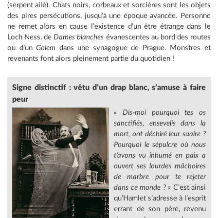
(serpent ailé). Chats noirs, corbeaux et sorcières sont les objets
des pires persécutions, jusqu’à une époque avancée. Personne
ne remet alors en cause l’existence d’un être étrange dans le
Loch Ness, de
Dames blanches
évanescentes au bord des routes
ou d’un
Golem
dans une synagogue de Prague. Monstres et
revenants font alors pleinement partie du quotidien !
Signe distinctif : vêtu d’un drap blanc, s’amuse à faire
peur
« Dis-moi pourquoi tes os
sanctifiés, ensevelis dans la
mort, ont déchiré leur suaire ?
Pourquoi le sépulcre où nous
t'avons vu inhumé en paix a
ouvert ses lourdes mâchoires
de marbre pour te rejeter
dans ce monde ? »
C’est ainsi
qu’Hamlet s’adresse à l’esprit
errant de son père, revenu