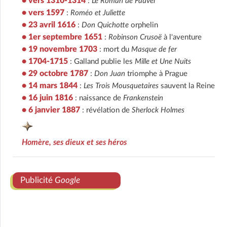
• vers 1310-1314
:
Le Roman de Fauvel
• vers 1597
:
Roméo et Juliette
• 23 avril 1616
:
Don Quichotte
orphelin
• 1er septembre 1651
:
Robinson Crusoë
à l'aventure
• 19 novembre 1703
: mort du
Masque de fer
• 1704-1715
: Galland publie les
Mille et Une Nuits
• 29 octobre 1787
:
Don Juan
triomphe à Prague
• 14 mars 1844
:
Les Trois Mousquetaires
sauvent la Reine
• 16 juin 1816
: naissance de
Frankenstein
• 6 janvier 1887
: révélation de
Sherlock Holmes
Homère, ses dieux et ses héros
Publicité
Google