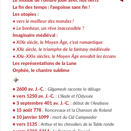
Le monde de l'ombre joue avec nos nerfs
La fin des temps : l'angoisse sans fin !
Les utopies :
• vers le meilleur des mondes !
• Le bonheur, un rêve inaccessible ?
Imaginaire médiéval :
• XIXe siècle, le Moyen Âge, c'est romantique
• XXe siècle, le triomphe de la fantasy médiévale
• XXe-XXIe siècles, le Moyen Âge envahit les écrans
Les représentations de la Lune
Orphée, le chantre sublime
• 2600 av. J.-C.
:
Gilgamesh
raconte le déluge
• vers 1250 av. J.-C.
:
L'Iliade et l'Odyssée
• 3 septembre 401 av. J.-C.
: début de l'
Anabase
• 15 août 778
: Roncevaux et la
Chanson de Roland
• 10 janvier 1099
: mort du
Cid Campeador
• vers 1135
:
Arthur et les chevaliers de la Table ronde