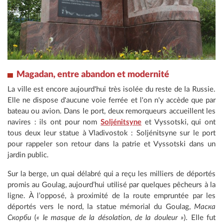
Magadan, entre abandon et modernité
La ville est encore aujourd'hui très isolée du reste de la Russie.
Elle ne dispose d'aucune voie ferrée et l'on n'y accède que par
bateau ou avion. Dans le port, deux remorqueurs accueillent les
navires : ils ont pour nom
Soljénitsyne
et Vyssotski, qui ont
tous deux leur statue à Vladivostok : Soljénitsyne sur le port
pour rappeler son retour dans la patrie et Vyssotski dans un
jardin public.
Sur la berge, un quai délabré qui a reçu les milliers de déportés
promis au Goulag, aujourd’hui utilisé par quelques pêcheurs à la
ligne. À l’opposé, à proximité de la route empruntée par les
déportés vers le nord, la statue mémorial du Goulag,
Маска
Скорби
(
« le masque de la désolation, de la douleur »
). Elle fut