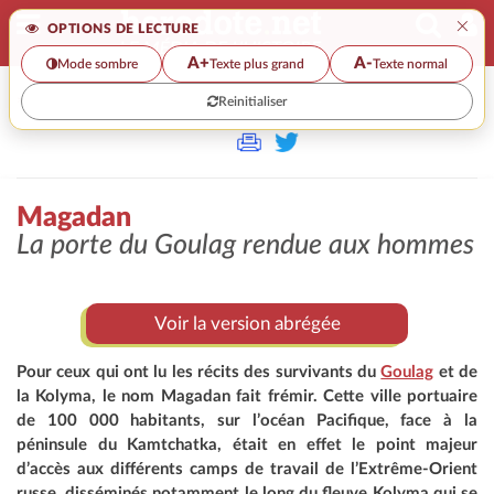
×
OPTIONS DE LECTURE
A+
A-
Mode sombre
Texte plus grand
Texte normal
Reinitialiser
>
Magadan
La porte du Goulag rendue aux hommes
Voir la version abrégée
Pour ceux qui ont lu les récits des survivants du
Goulag
et de
la Kolyma, le nom Magadan fait frémir. Cette ville portuaire
de 100 000 habitants, sur l’océan Pacifique, face à la
péninsule du Kamtchatka, était en effet le point majeur
d’accès aux différents camps de travail de l’Extrême-Orient
russe, disséminés notamment le long du fleuve Kolyma qui se