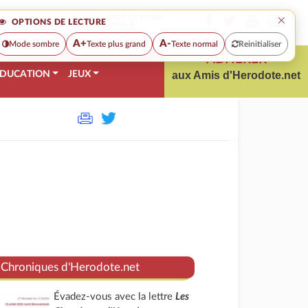
×
MOT DE PASSE
OPTIONS DE LECTURE
OUBLIÉ
A+
A-
Mode sombre
Texte plus grand
Texte normal
Reinitialiser
ADHÉRER
DUCATION
JEUX
aux Amis d'Herodote.net
 Chroniques d'Herodote.net
Évadez-vous avec la lettre
Les