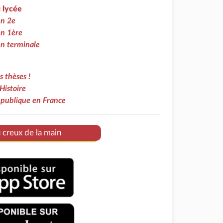
u lycée
en 2e
en 1ère
 en terminale
 thèses !
Histoire
n publique en France
u creux de la main