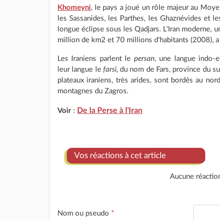
Khomeyni
, le pays a joué un rôle majeur au Moye
les Sassanides, les Parthes, les Ghaznévides et l
longue éclipse sous les Qadjars. L'Iran moderne, u
million de km2 et 70 millions d'habitants (2008), a
Les Iraniens parlent le
persan
, une langue indo-
leur langue le
farsi
, du nom de Fars, province du sud
plateaux iraniens, très arides, sont bordés au nord
montagnes du Zagros.
De la Perse à l'Iran
Voir
:
Vos réactions à cet article
Aucune réactio
Nom ou pseudo
*