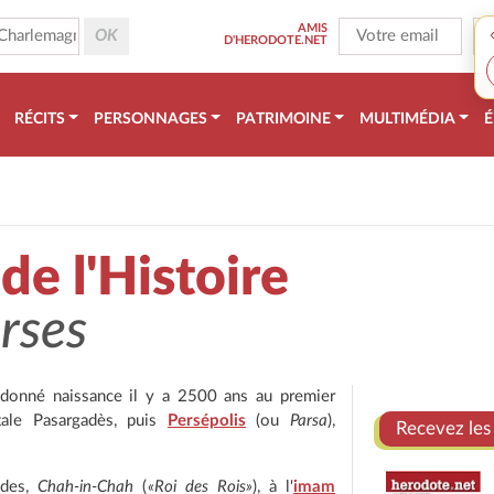
AMIS
D'HERODOTE.NET
RÉCITS
PERSONNAGES
PATRIMOINE
MULTIMÉDIA
É
de l'Histoire
erses
a donné naissance il y a 2500 ans au premier
tale Pasargadès, puis
Persépolis
(ou
Parsa
),
Recevez les
èdes,
Chah-in-Chah
(
«Roi des Rois»
), à l'
imam