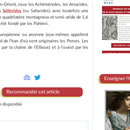
n-Orient, sous les Achéménides, les Arsacides,
es
Séfévides
(ou Safavides), avec toutefois une
n quadrilatère montagneux et semi-aride de 1,6
 été fondé par les Pahlévi.
européenne ou aryenne (eux-mêmes appellent
 de l'Iran d'où sont originaires les Perses. Les
 par la chaîne de l'Elbourz et à l'ouest par les
Enseigner l'
Recommander cet article
n disponible