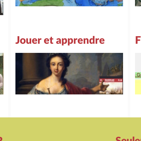
Jouer et apprendre
F
R
Seul