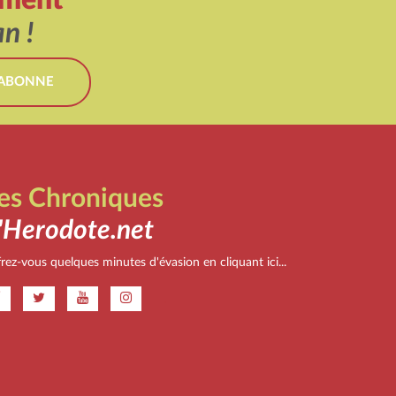
n !
'ABONNE
es Chroniques
'Herodote.net
rez-vous quelques minutes d'évasion en cliquant ici...
.