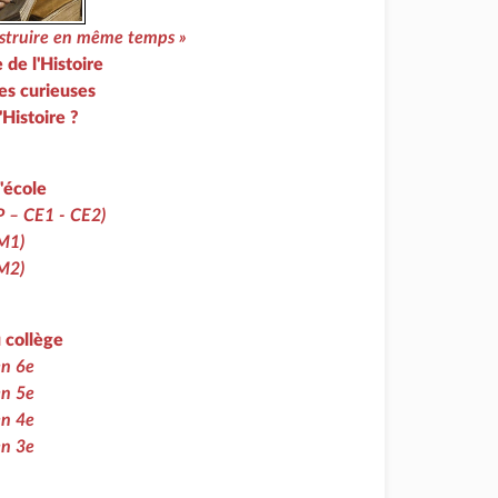
instruire en même temps »
 de l'Histoire
s curieuses
'Histoire ?
l'école
P – CE1 - CE2)
CM1)
CM2)
u collège
en 6e
en 5e
en 4e
en 3e