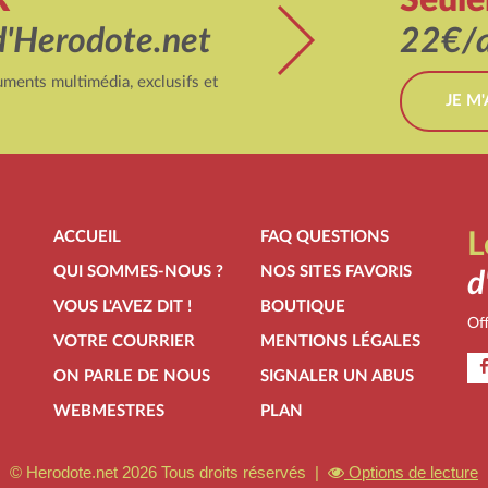
d'Herodote.net
22€/a
ments multimédia, exclusifs et
JE M
ACCUEIL
FAQ QUESTIONS
L
QUI SOMMES-NOUS ?
NOS SITES FAVORIS
d
VOUS L'AVEZ DIT !
BOUTIQUE
Off
VOTRE COURRIER
MENTIONS LÉGALES
ON PARLE DE NOUS
SIGNALER UN ABUS
WEBMESTRES
PLAN
© Herodote.net 2026 Tous droits réservés |
Options de lecture