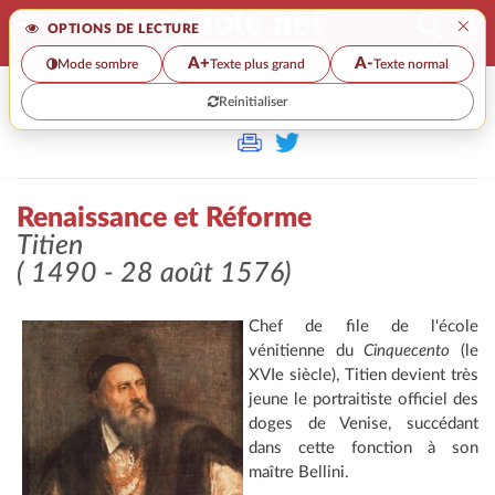
×
OPTIONS DE LECTURE
A+
A-
Mode sombre
Texte plus grand
Texte normal
Reinitialiser
>>
RENAISSANCE ET RÉFORME
Renaissance et Réforme
Titien
( 1490 - 28 août 1576)
Chef de file de l'école
vénitienne du
Cinquecento
(le
XVIe siècle), Titien devient très
jeune le portraitiste officiel des
doges de Venise, succédant
dans cette fonction à son
maître Bellini.