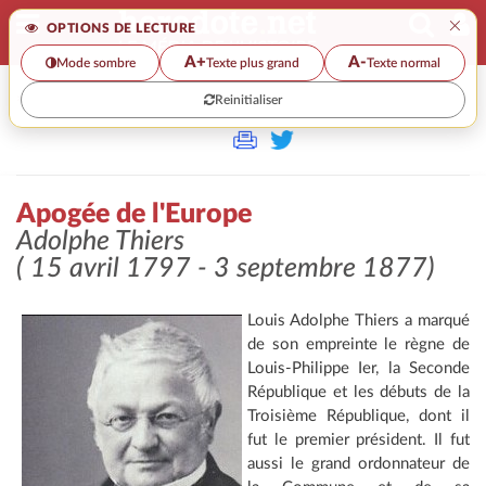
×
OPTIONS DE LECTURE
A+
A-
Mode sombre
Texte plus grand
Texte normal
Reinitialiser
>>
APOGÉE DE L'EUROPE
Apogée de l'Europe
Adolphe Thiers
( 15 avril 1797 - 3 septembre 1877)
Louis Adolphe Thiers a marqué
de son empreinte le règne de
Louis-Philippe Ier, la Seconde
République et les débuts de la
Troisième République, dont il
fut le premier président. Il fut
aussi le grand ordonnateur de