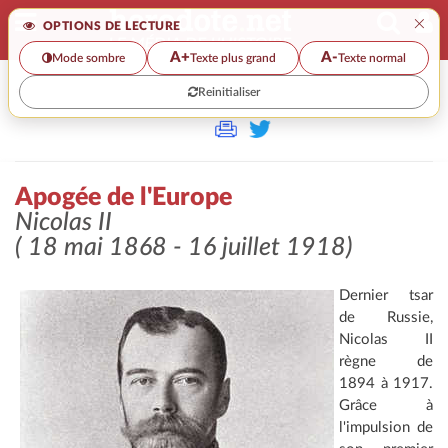
×
OPTIONS DE LECTURE
A+
A-
Mode sombre
Texte plus grand
Texte normal
Reinitialiser
>>
APOGÉE DE L'EUROPE
Apogée de l'Europe
Nicolas II
( 18 mai 1868 - 16 juillet 1918)
Dernier tsar
de Russie,
Nicolas II
règne de
1894 à 1917.
Grâce à
l'impulsion de