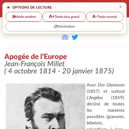
×
OPTIONS DE LECTURE
A+
A-
Mode sombre
Texte plus grand
Texte normal
Reinitialiser
>>
APOGÉE DE L'EUROPE
Apogée de l'Europe
Jean-François Millet
( 4 octobre 1814 - 20 janvier 1875)
Avec
Des Glaneuses
(1857) et surtout
L'Angélus
(1859),
décliné de toutes
les manières
possibles (gravures,
bibelots,