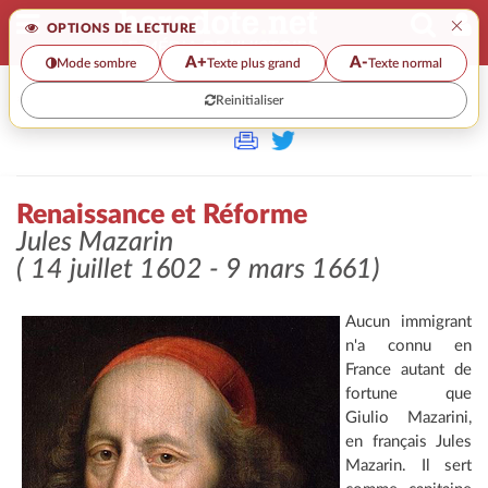
×
OPTIONS DE LECTURE
A+
A-
Mode sombre
Texte plus grand
Texte normal
Reinitialiser
>>
RENAISSANCE ET RÉFORME
Renaissance et Réforme
Jules Mazarin
( 14 juillet 1602 - 9 mars 1661)
Aucun immigrant
n'a connu en
France autant de
fortune que
Giulio Mazarini,
en français Jules
Mazarin. Il sert