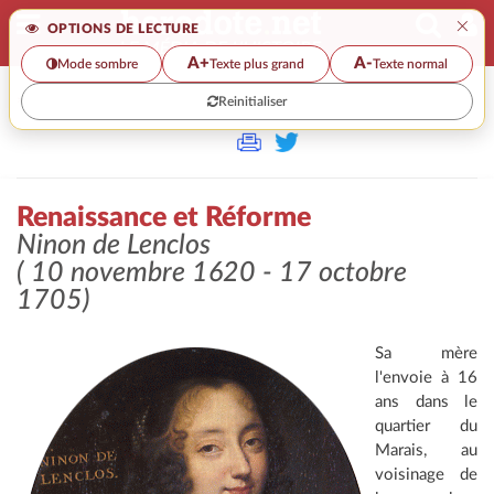
×
OPTIONS DE LECTURE
A+
A-
Mode sombre
Texte plus grand
Texte normal
Reinitialiser
>>
RENAISSANCE ET RÉFORME
Renaissance et Réforme
Ninon de Lenclos
( 10 novembre 1620 - 17 octobre
1705)
Sa mère
l'envoie à 16
ans dans le
quartier du
Marais, au
voisinage de