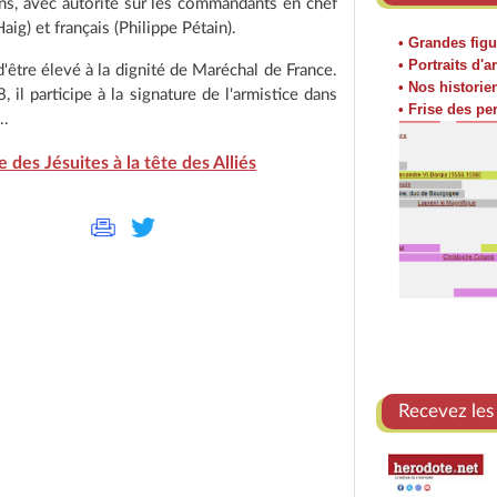
ns, avec autorité sur les commandants en chef
ig) et français (Philippe Pétain).
• Grandes figu
• Portraits d'ar
d'être élevé à la dignité de Maréchal de France.
• Nos historie
il participe à la signature de l'armistice dans
• Frise des p
..
 des Jésuites à la tête des Alliés
Recevez les