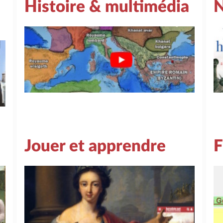
Histoire & multimédia
N
Jouer et apprendre
F