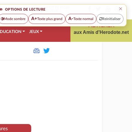
×
MOT DE PASSE
OPTIONS DE LECTURE
OUBLIÉ
A+
A-
Mode sombre
Texte plus grand
Texte normal
Reinitialiser
ADHÉRER
DUCATION
JEUX
aux Amis d'Herodote.net
ures