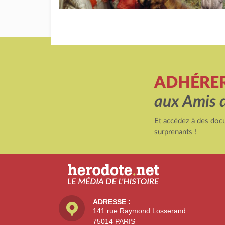
ADHÉRE
aux Amis 
Et accédez à des docu
surprenants !
ADRESSE :
141 rue Raymond Losserand
75014 PARIS