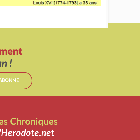
ement
n !
'ABONNE
es Chroniques
'Herodote.net