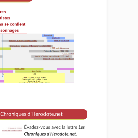
res
tistes
ns se confient
ersonnages
 Chroniques d'Herodote.net
Évadez-vous avec la lettre
Les
Chroniques d'Herodote.net
.