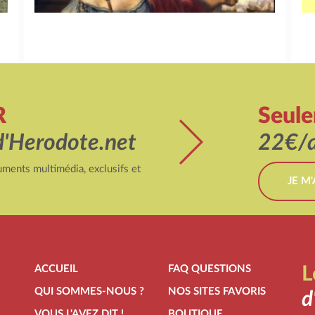
R
Seul
d'Herodote.net
22€/a
ments multimédia, exclusifs et
JE M
ACCUEIL
FAQ QUESTIONS
L
QUI SOMMES-NOUS ?
NOS SITES FAVORIS
d
VOUS L'AVEZ DIT !
BOUTIQUE