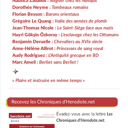
Nausica Zaballos :
Soigner chez les Navajos
Dorothée Neyme :
Tombeaux romains
Florian Besson :
Barons orientaux
Grégoire Le Quang :
Italie des années de plomb
Jean-Thomas Nicole :
Le Saint-Siège face aux nazis
Hayri Gökşin Özkoray :
L'esclavage chez les Ottomans
Benjamin Deruelle :
Chevaliers au XVIe siècle
Anne-Hélène Allirot :
Princesses de sang royal
Audy Rodriguez :
L'Antiquité grecque en BD
Marc Ameil :
Berliet sans Berliet !
« Plaire et instruire en même temps »
Recevez les Chroniques d'Herodote.net
Évadez-vous avec la lettre
Les
Chroniques d'Herodote.net
.