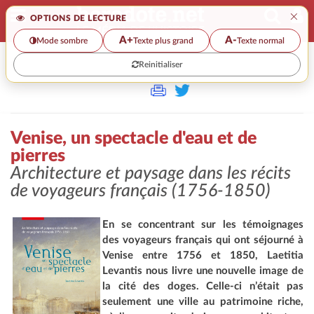
×
OPTIONS DE LECTURE
A+
A-
Mode sombre
Texte plus grand
Texte normal
Reinitialiser
>>
VENISE, UN SPECTACLE D'EAU ET DE PIERRES
Venise, un spectacle d'eau et de
pierres
Architecture et paysage dans les récits
de voyageurs français (1756-1850)
En se concentrant sur les témoignages
des voyageurs français qui ont séjourné à
Venise entre 1756 et 1850, Laetitia
Levantis nous livre une nouvelle image de
la cité des doges. Celle-ci n’était pas
seulement une ville au patrimoine riche,