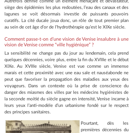
Autrefois définie comme un élément menaçant et dévastateur,
siège des épidémies les plus redoutées, l’eau des canaux et des
lagunes se voit désormais investie de puissants pouvoirs
curatifs. La cité ducale joua donc, un rôle de tout premier plan
au sein de cet âge d’or de l’hydrothérapie qu’est le XIXe siècle.
Comment passe-t-on d’une vision de Venise insalubre à une
vision de Venise comme “ville hygiénique” ?
La sensibilité ne change pas du jour au lendemain, cela prend
quelques décennies, voire plus, entre la fin du XVIIIe et le début
XIXe. Au XVIIIe siècle, Venise est vue comme un immense
marais et cette proximité avec une eau sale et nauséabonde ne
peut que favoriser la propagation des maladies aux yeux des
voyageurs. Dans un contexte où la prise de conscience du
danger des miasmes des villes par les médecins hygiénistes de
la seconde moitié du siècle gagne en intensité, Venise incarne à
leurs yeux l’anti-modèle d’un urbanisme fondé sur le respect
des principes sanitaires.
Pourtant, dès les
premières décennies du