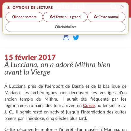
×
OPTIONS DE LECTURE
A+
A-
Mode sombre
Texte plus grand
Texte normal
Reinitialiser
>>
15 FÉVRIER 2017
15 février 2017
À Lucciana, on a adoré Mithra bien
avant la Vierge
À Lucciana, près de l'aéroport de Bastia et de la basilique de
Mariana, les archéologues ont découvert les vestiges d'un
ancien temple de Mithra. Il aurait été fréquenté par les
légionnaires romains dès leur arrivée en
Corse
, au Ier siècle av.
J.-C.. Il serait resté en activité jusqu'à l'interdiction des cultes
païens par Théodose, cinq siècles plus tard.
Cette découverte renforce l'intérêt d'un musée à Mariana, un