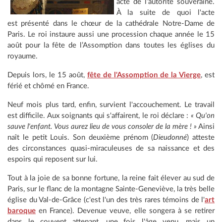
acte de l’autorité souveraine.
À la suite de quoi l'acte
est présenté dans le chœur de la cathédrale Notre-Dame de
Paris. Le roi instaure aussi une procession chaque année le 15
août pour la fête de l’Assomption dans toutes les églises du
royaume.
Depuis lors, le 15 août,
fête de l'Assomption de la Vierge
, est
férié et chômé en France.
Neuf mois plus tard, enfin, survient l'accouchement. Le travail
est difficile. Aux soignants qui s'affairent, le roi déclare :
« Qu'on
sauve l'enfant. Vous aurez lieu de vous consoler de la mère ! »
Ainsi
naît le petit Louis. Son deuxième prénom (
Dieudonné
) atteste
des circonstances quasi-miraculeuses de sa naissance et des
espoirs qui reposent sur lui.
Tout à la joie de sa bonne fortune, la reine fait élever au sud de
Paris, sur le flanc de la montagne Sainte-Geneviève, la très belle
église du Val-de-Grâce (c'est l'un des très rares témoins de l'
art
baroque
en France). Devenue veuve, elle songera à se retirer
dans le couvent attenant, une fois l'âge venu, mais un