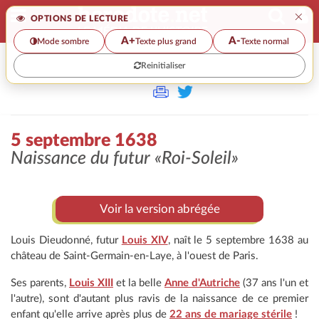
×
OPTIONS DE LECTURE
A+
A-
Mode sombre
Texte plus grand
Texte normal
Reinitialiser
>>
5 SEPTEMBRE 1638
5 septembre 1638
Naissance du futur
«Roi-Soleil»
Voir la version abrégée
Louis Dieudonné, futur
Louis XIV
, naît le 5 septembre 1638 au
château de Saint-Germain-en-Laye, à l'ouest de Paris.
Ses parents,
Louis XIII
et la belle
Anne d'Autriche
(37 ans l'un et
l'autre), sont d'autant plus ravis de la naissance de ce premier
enfant qu'elle arrive après plus de
22 ans de mariage stérile
!