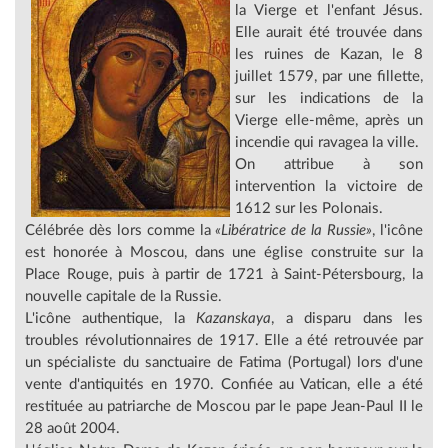
la Vierge et l'enfant Jésus.
Elle aurait été trouvée dans
les ruines de Kazan, le 8
juillet 1579, par une fillette,
sur les indications de la
Vierge elle-même, après un
incendie qui ravagea la ville.
On attribue à son
intervention la victoire de
1612 sur les Polonais.
Célébrée dès lors comme la
«Libératrice de la Russie»
, l'icône
est honorée à Moscou, dans une église construite sur la
Place Rouge, puis à partir de 1721 à Saint-Pétersbourg, la
nouvelle capitale de la Russie.
L'icône authentique, la
Kazanskaya
, a disparu dans les
troubles révolutionnaires de 1917. Elle a été retrouvée par
un spécialiste du sanctuaire de Fatima (Portugal) lors d'une
vente d'antiquités en 1970. Confiée au Vatican, elle a été
restituée au patriarche de Moscou par le pape Jean-Paul II le
28 août 2004.