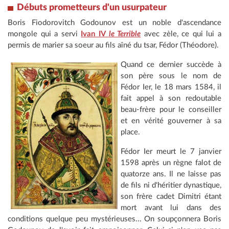
Débuts prometteurs d'un usurpateur
Boris Fiodorovitch Godounov est un noble d'ascendance
mongole qui a servi
Ivan IV
le Terrible
avec zèle, ce qui lui a
permis de marier sa soeur au fils aîné du tsar, Fédor (Théodore).
Quand ce dernier succède à
son père sous le nom de
Fédor Ier, le 18 mars 1584, il
fait appel à son redoutable
beau-frère pour le conseiller
et en vérité gouverner à sa
place.
Fédor Ier meurt le 7 janvier
1598 après un règne falot de
quatorze ans. Il ne laisse pas
de fils ni d'héritier dynastique,
son frère cadet Dimitri étant
mort avant lui dans des
conditions quelque peu mystérieuses... On soupçonnera Boris