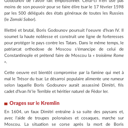
Godounov de l'avoir fait empoisonner. Celui-ci n'en use pas
moins de son pouvoir pour se faire élire tsar le 17 février 1598
par les 500 délégués des états généraux de toutes les Russies
(le
Zemski Sobor
).
Illettré et brutal, Boris Godounov poursuit l'oeuvre d'Ivan IV. Il
soumet la haute noblesse et construit une ligne de forteresses
pour protéger le pays contre les Tatars. Dans le même temps, le
patriarcat orthodoxe de Moscou s'émancipe de celui de
Constantinople et prétend faire de Moscou la
« troisième Rome
»
.
Cette oeuvre est bientôt compromise par la famine qui met à
mal le Trésor du tsar. Le désarroi populaire alimente une rumeur
selon laquelle Boris Godounov aurait assassiné Dimitri, fils
cadet d'Ivan IV le Terrible et héritier naturel de Fédor Ier.
Orages sur
le
Kremlin
En 1604, un faux Dimitri entraîne à sa suite des paysans et,
avec l'aide de troupes polonaises et cosaques, marche sur
Moscou. La situation se corse après la mort de Boris