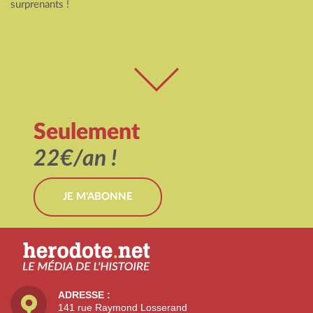
surprenants !
Seulement
22€/an !
JE M'ABONNE
ADRESSE :
141 rue Raymond Losserand