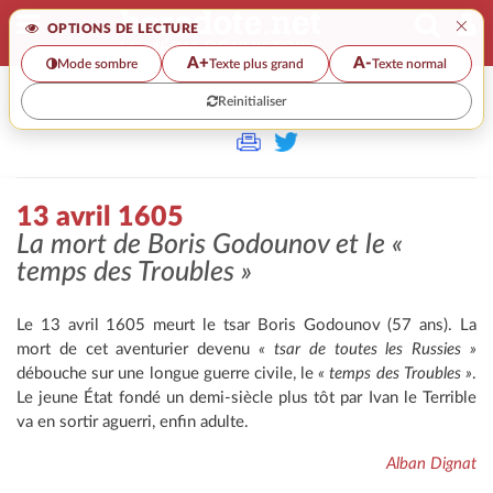
×
OPTIONS DE LECTURE
A+
A-
Mode sombre
Texte plus grand
Texte normal
Reinitialiser
>>
13 AVRIL 1605
13 avril 1605
La mort de Boris Godounov et le
«
temps des Troubles »
Le 13 avril 1605 meurt le tsar Boris Godounov (57 ans). La
mort de cet aventurier devenu
« tsar de toutes les Russies »
débouche sur une longue guerre civile, le
« temps des Troubles »
.
Le jeune État fondé un demi-siècle plus tôt par Ivan le Terrible
va en sortir aguerri, enfin adulte.
Alban Dignat