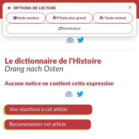
×
OPTIONS DE LECTURE
A+
A-
Mode sombre
Texte plus grand
Texte normal
Reinitialiser
>
Le dictionnaire de l'Histoire
Drang nach Osten
Aucune notice ne contient cette expression
Vos réactions à cet article
Recommander cet article