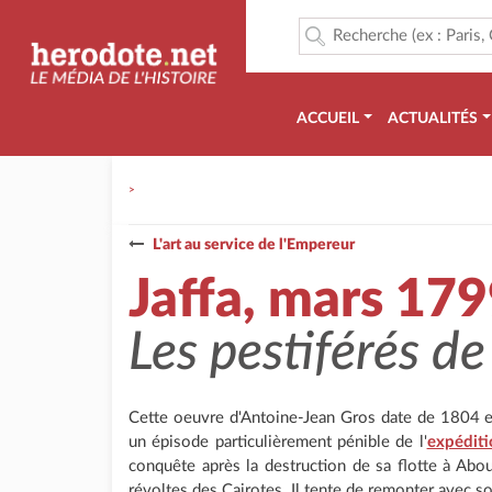
ACCUEIL
ACTUALITÉS
>
L'art au service de l'Empereur
Jaffa, mars 17
Les pestiférés de
Cette oeuvre d'Antoine-Jean Gros date de 1804 et d
un épisode particulièrement pénible de l'
expéditi
conquête après la destruction de sa flotte à Abouk
révoltes des Cairotes. Il tente de remonter avec so