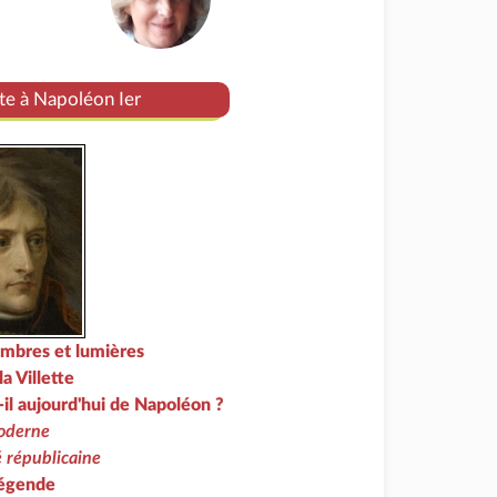
e à Napoléon Ier
mbres et lumières
a Villette
-il aujourd'hui de Napoléon ?
oderne
 républicaine
légende