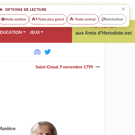
×
MOT DE PASSE
OPTIONS DE LECTURE
OUBLIÉ
A+
A-
Mode sombre
Texte plus grand
Texte normal
Reinitialiser
ADHÉRER
DUCATION
JEUX
aux Amis d'Herodote.net
Saint-Cloud, 9 novembre 1799
Manière