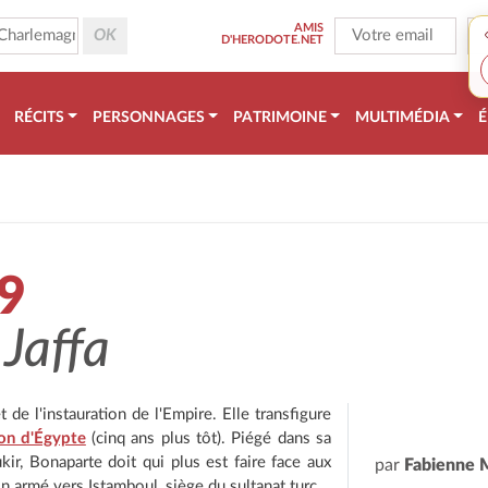
AMIS
D'HERODOTE.NET
RÉCITS
PERSONNAGES
PATRIMOINE
MULTIMÉDIA
É
99
 Jaffa
e l'instauration de l'Empire. Elle transfigure
on d'Égypte
(cinq ans plus tôt). Piégé dans sa
ir, Bonaparte doit qui plus est faire face aux
par
Fabienne 
n armé vers Istamboul, siège du sultanat turc.