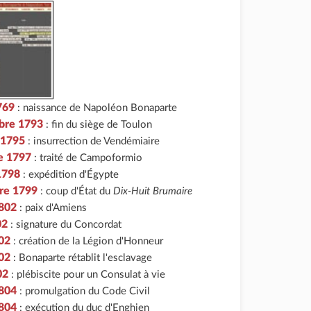
769
: naissance de Napoléon Bonaparte
bre 1793
: fin du siège de Toulon
 1795
: insurrection de Vendémiaire
e 1797
: traité de Campoformio
 1798
: expédition d'Égypte
re 1799
: coup d'État du
Dix-Huit Brumaire
1802
: paix d'Amiens
02
: signature du Concordat
02
: création de la Légion d'Honneur
02
: Bonaparte rétablit l'esclavage
02
: plébiscite pour un Consulat à vie
1804
: promulgation du Code Civil
1804
: exécution du duc d'Enghien