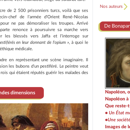
Nos auteurs
acre de 2 500 prisonniers turcs, voilà que ses
cin-chef de l'armée d'Orient René-Nicolas
 pour ne pas démoraliser les troupes. Arrivé
De Bonapart
naparte renonce à poursuivre sa marche vers
 les blessés vers Jaffa et l'interroge sur
estiférés en leur donnant de l'opium »
, à quoi le
éthique médicale.
ndre en représentant une scène imaginaire. Il
ion les bubons d'un pestiféré. Le peintre veut
 rois qui étaient réputés guérir les malades des
Napoléon, o
andes dimensions
Napoléon à l
Que reste-t
•
Un État m
•
Une société
Images de 