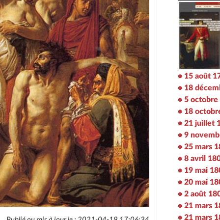
• 15 août 1
• 18 décem
• 5 octobre
• 18 octobr
• 21 juillet
• 9 novemb
• 25 mars 
• 8 avril 18
• 19 mai 18
• 20 mai 18
• 2 août 18
• 21 mars 
• 21 mars 
Publié ou mis à jour le : 2021-04-19 17:06:34