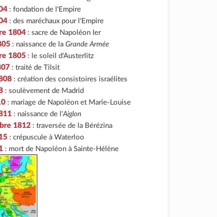
04
: fondation de l'Empire
04
: des maréchaux pour l'Empire
re 1804
: sacre de Napoléon Ier
805
: naissance de la
Grande Armée
re 1805
: le soleil d'Austerlitz
1807
: traité de Tilsit
1808
: création des consistoires israélites
8
: soulèvement de Madrid
10
: mariage de Napoléon et Marie-Louise
1811
: naissance de l'
Aiglon
bre 1812
: traversée de la Bérézina
815
: crépuscule à Waterloo
1
: mort de Napoléon à Sainte-Hélène