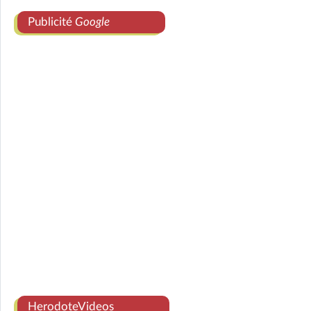
Publicité
Google
HerodoteVideos