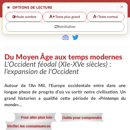
×
OPTIONS DE LECTURE
A+
A-
Mode sombre
Texte plus grand
Texte normal
Reinitialiser
>
Du Moyen Âge aux temps modernes
L'Occident féodal (XIe-XVe siècles) :
l'expansion de l'Occident
Autour de l'An Mil, l'Europe occidentale entre dans une
longue phase de progrès d'où va sortir notre civilisation. Un
grand historien a qualifié cette période de
«Printemps du
monde»
...