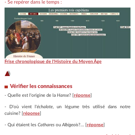
- Se repérer dans le temps :
Frise chronologique de l'Histoire du Moyen Âge
Vérifier les connaissances
- Quelle est l'origine de la
Hanse
? [
réponse
]
- D'où vient l'
échalote
, un légume très utilisé dans notre
cuisine? [
réponse
]
- Qui étaient les
Cathares
ou
Albigeois
?... [
réponse
]