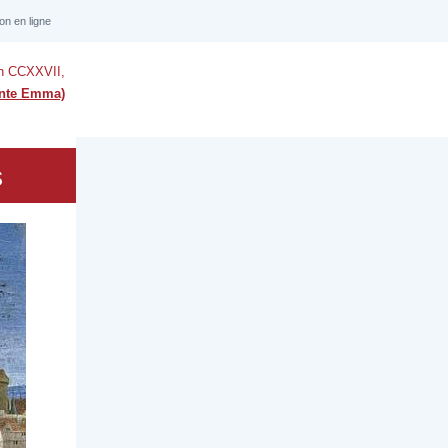
ion en ligne
n CCXXVII,
ainte Emma)
s