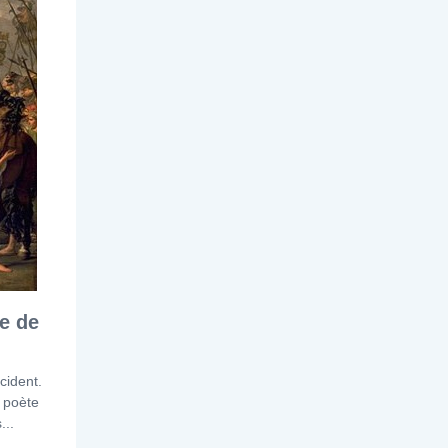
e de
cident.
e poète
...