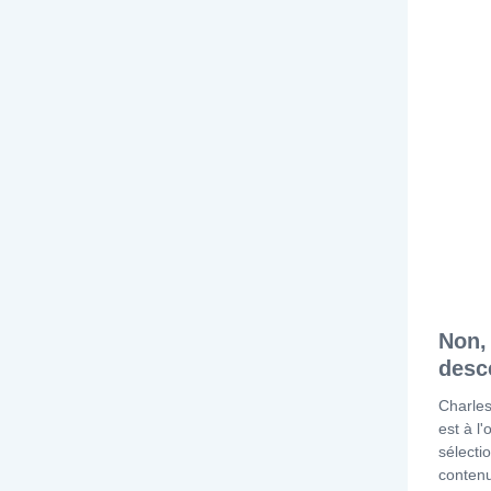
Non,
desc
Charles
est à l'
sélecti
contenu