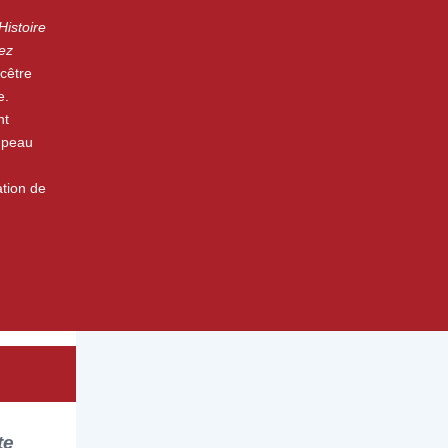
Histoire
ez
cêtre
e.
nt
 peau
ation de
te