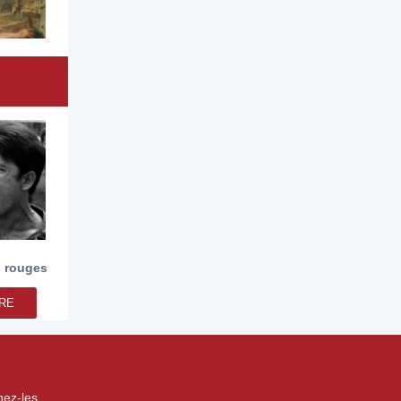
 rouges
IRE
nez-les