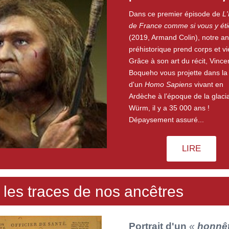
Dans ce premier épisode de
L'
de France comme si vous y éti
(2019, Armand Colin), notre an
préhistorique prend corps et vi
Grâce à son art du récit, Vince
Boqueho vous projette dans la
d'un
Homo Sapiens
vivant en
Ardèche à l’é
poque de la glaci
Würm, il y a 35 000 ans !
Dépaysement assuré...
LIRE
 les traces de nos ancêtres
Portrait d'un
«
honnê