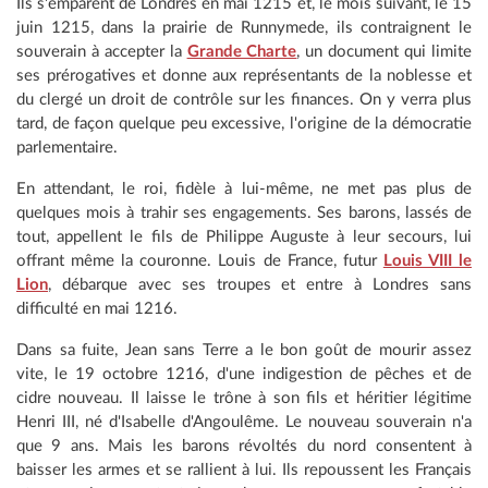
Ils s'emparent de Londres en mai 1215 et, le mois suivant, le 15
juin 1215, dans la prairie de Runnymede, ils contraignent le
souverain à accepter la
Grande Charte
, un document qui limite
ses prérogatives et donne aux représentants de la noblesse et
du clergé un droit de contrôle sur les finances. On y verra plus
tard, de façon quelque peu excessive, l'origine de la démocratie
parlementaire.
En attendant, le roi, fidèle à lui-même, ne met pas plus de
quelques mois à trahir ses engagements. Ses barons, lassés de
tout, appellent le fils de Philippe Auguste à leur secours, lui
offrant même la couronne. Louis de France, futur
Louis VIII le
Lion
, débarque avec ses troupes et entre à Londres sans
difficulté en mai 1216.
Dans sa fuite, Jean sans Terre a le bon goût de mourir assez
vite, le 19 octobre 1216, d'une indigestion de pêches et de
cidre nouveau. Il laisse le trône à son fils et héritier légitime
Henri III, né d'Isabelle d'Angoulême. Le nouveau souverain n'a
que 9 ans. Mais les barons révoltés du nord consentent à
baisser les armes et se rallient à lui. Ils repoussent les Français