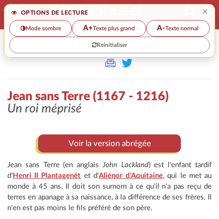
×
OPTIONS DE LECTURE
A+
A-
Mode sombre
Texte plus grand
Texte normal
Reinitialiser
>
Jean sans Terre (1167 - 1216)
Un roi méprisé
Voir la version abrégée
Jean sans Terre (en anglais
John Lackland
) est l'enfant tardif
d'
Henri II Plantagenêt
et d'
Aliénor d'Aquitaine
, qui le met au
monde à 45 ans. Il doit son surnom à ce qu'il n'a pas reçu de
terres en apanage à sa naissance, à la différence de ses frères. Il
n'en est pas moins le fils préféré de son père.