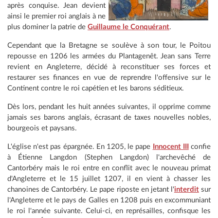
après conquise. Jean devient
ainsi le premier roi anglais à ne
plus dominer la patrie de
Guillaume le Conquérant
.
Cependant que la Bretagne se soulève à son tour, le Poitou
repousse en 1206 les armées du Plantagenêt. Jean sans Terre
revient en Angleterre, décidé à reconstituer ses forces et
restaurer ses finances en vue de reprendre l'offensive sur le
Continent contre le roi capétien et les barons séditieux.
Dès lors, pendant les huit années suivantes, il opprime comme
jamais ses barons anglais, écrasant de taxes nouvelles nobles,
bourgeois et paysans.
L'église n'est pas épargnée. En 1205, le pape
Innocent III
confie
à Étienne Langdon (Stephen Langdon) l'archevêché de
Cantorbéry mais le roi entre en conflit avec le nouveau primat
d'Angleterre et le 15 juillet 1207, il en vient à chasser les
chanoines de Cantorbéry. Le pape riposte en jetant l'
interdit
sur
l'Angleterre et le pays de Galles en 1208 puis en excommuniant
le roi l'année suivante. Celui-ci, en représailles, confisque les