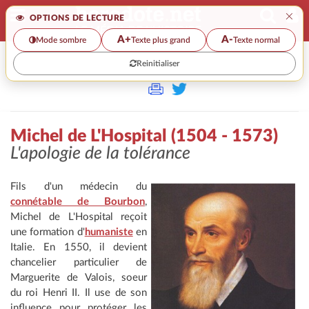
×
OPTIONS DE LECTURE
A+
A-
Mode sombre
Texte plus grand
Texte normal
Reinitialiser
>
Michel de L'Hospital (1504 - 1573)
L'apologie de la tolérance
Fils d'un médecin du
connétable de Bourbon
,
Michel de L'Hospital reçoit
une formation d'
humaniste
en
Italie. En 1550, il devient
chancelier particulier de
Marguerite de Valois, soeur
du roi Henri II. Il use de son
influence pour protéger les