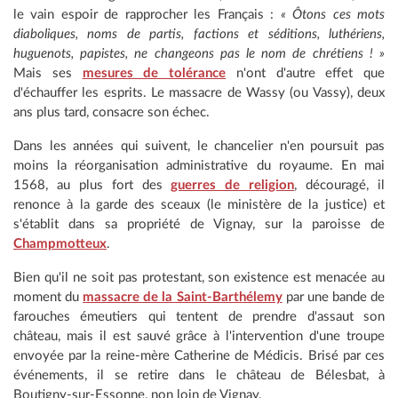
le vain espoir de rapprocher les Français :
« Ôtons ces
mots
diaboliques, noms de partis, factions et séditions, luthériens,
huguenots, papistes, ne changeons pas le nom de chrétiens ! »
Mais ses
mesures de tolérance
n'ont d'autre effet que
d'échauffer les esprits. Le massacre de Wassy (ou Vassy), deux
ans plus tard, consacre son échec.
Dans les années qui suivent, le chancelier n'en poursuit pas
moins la réorganisation administrative du royaume. En mai
1568, au plus fort des
guerres de religion
, découragé, il
renonce à la garde des sceaux (le ministère de la justice) et
s'établit dans sa propriété de Vignay, sur la paroisse de
Champmotteux
.
Bien qu'il ne soit pas protestant, son existence est menacée au
moment du
massacre de la Saint-Barthélemy
par une bande de
farouches émeutiers qui tentent de prendre d'assaut son
château, mais il est sauvé grâce à l'intervention d'une troupe
envoyée par la reine-mère Catherine de Médicis. Brisé par ces
événements, il se retire dans le château de Bélesbat, à
Boutigny-sur-Essonne, non loin de Vignay.