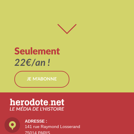
Seulement
22€/an !
JE M'ABONNE
ADRESSE :
141 rue Raymond Losserand
75014 PARIS