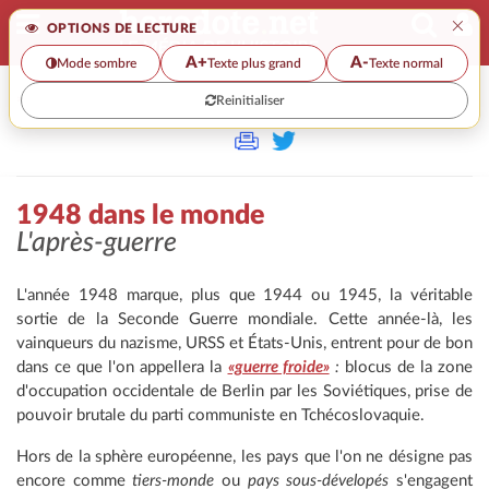
×
OPTIONS DE LECTURE
A+
A-
Mode sombre
Texte plus grand
Texte normal
Reinitialiser
>
1948 dans le monde
L'après-guerre
L'année 1948 marque, plus que 1944 ou 1945, la véritable
sortie de la Seconde Guerre mondiale. Cette année-là, les
vainqueurs du nazisme, URSS et États-Unis, entrent pour de bon
dans ce que l'on appellera la
«guerre froide»
:
blocus de la zone
d'occupation occidentale de Berlin par les Soviétiques, prise de
pouvoir brutale du parti communiste en Tchécoslovaquie.
Hors de la sphère européenne, les pays que l'on ne désigne pas
encore comme
tiers-monde
ou
pays sous-dévelopés
s'engagent